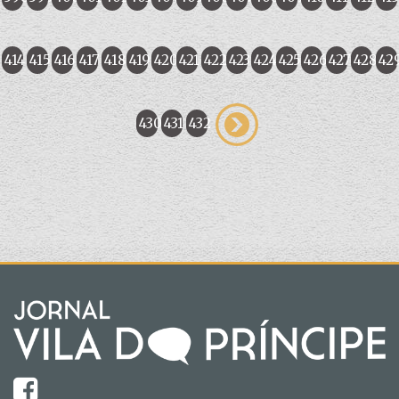
414
415
416
417
418
419
420
421
422
423
424
425
426
427
428
42
430
431
432