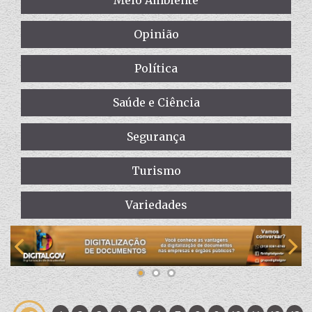
Meio Ambiente
Opinião
Política
Saúde e Ciência
Segurança
Turismo
Variedades