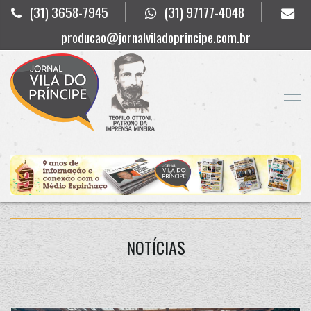
(31) 3658-7945
(31) 97177-4048
producao@jornalviladoprincipe.com.br
NOTÍCIAS