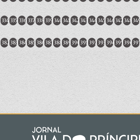
334
335
336
337
338
339
340
341
342
343
344
345
346
347
348
34
382
383
384
385
386
387
388
389
390
391
392
393
394
395
396
39