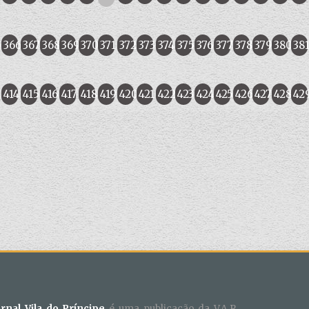
5
366
367
368
369
370
371
372
373
374
375
376
377
378
379
380
38
414
415
416
417
418
419
420
421
422
423
424
425
426
427
428
42
ornal Vila do Príncipe
é uma publicação da V.A.R.