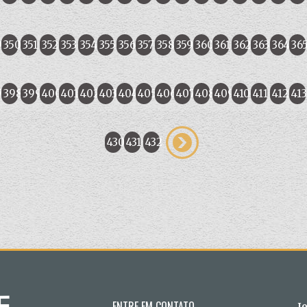
9
350
351
352
353
354
355
356
357
358
359
360
361
362
363
364
36
7
398
399
400
401
402
403
404
405
406
407
408
409
410
411
412
413
430
431
432
ENTRE EM CONTATO
J