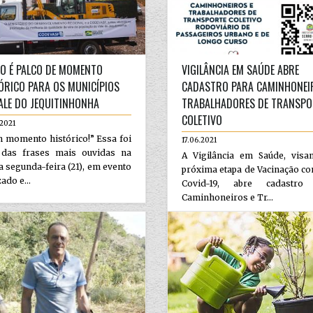
O É PALCO DE MOMENTO
VIGILÂNCIA EM SAÚDE ABRE
ÓRICO PARA OS MUNICÍPIOS
CADASTRO PARA CAMINHONEI
ALE DO JEQUITINHONHA
TRABALHADORES DE TRANSPO
COLETIVO
2021
 momento histórico!” Essa foi
17.06.2021
das frases mais ouvidas na
A Vigilância em Saúde, visa
a segunda-feira (21), em evento
próxima etapa de Vacinação co
zado e...
Covid-19, abre cadastro
Caminhoneiros e Tr...