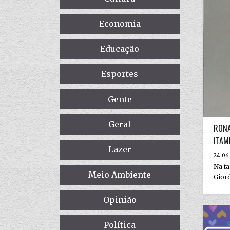
Economia
Educação
Esportes
Gente
Geral
RONA
ITAM
Lazer
24.06
Na ta
Meio Ambiente
Giord
Opinião
Política