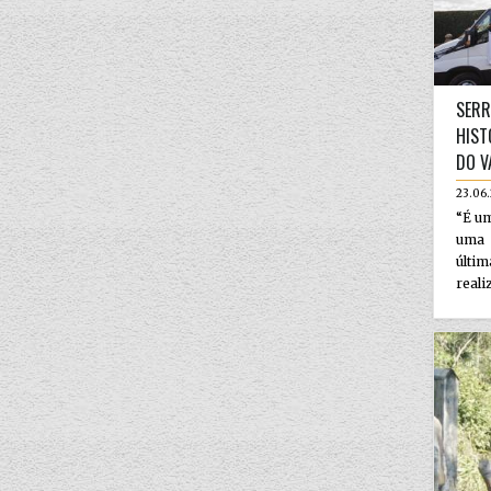
SERR
HIST
DO V
23.06.
“É um
uma 
últim
reali