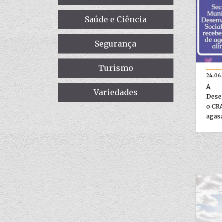
Saúde e Ciência
Segurança
Turismo
24.06
A S
Variedades
Dese
o CRA
agasa