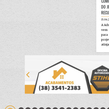
COMI
DO J
RECU
15.06.
A Adm
vem 
par
proj
atinja