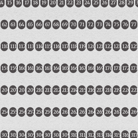
14
15
16
17
18
19
20
21
22
23
24
25
26
27
28
29
62
63
64
65
66
67
68
69
70
71
72
73
74
75
76
77
9
110
111
112
113
114
115
116
117
118
119
120
121
122
123
124
12
7
158
159
160
161
162
163
164
165
166
167
168
169
170
171
172
173
5
206
207
208
209
210
211
212
213
214
215
216
217
218
219
220
22
3
254
255
256
257
258
259
260
261
262
263
264
265
266
267
268
26
1
302
303
304
305
306
307
308
309
310
311
312
313
314
315
316
317