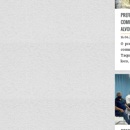
PREF
COMU
ALVO
16.06.
O pre
comu
Taqu
loco,