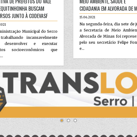
TIVA DE PREFEITOS DO VALE
MEIO AMBIENTE, SAÚDE E
EQUITINHONHA BUSCAM
CIDADANIA EM ALVORADA DE 
RSOS JUNTO À CODEVASF
15.06.2021
Na segunda-feira, dia sete de 
2021
a Secretaria de Meio Ambien
inistração Municipal do Serro
Alvorada de Minas foi repres
trabalhando incansavelmente
pelo seu secretário Felipe Fo
a desenvolver e executar
e...
etos socioeconômicos que
...