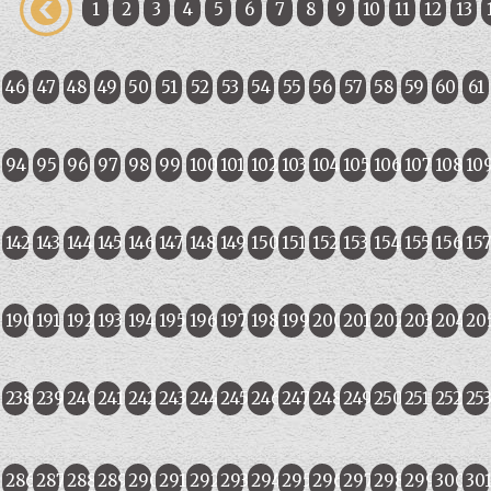
1
2
3
4
5
6
7
8
9
10
11
12
13
46
47
48
49
50
51
52
53
54
55
56
57
58
59
60
61
94
95
96
97
98
99
100
101
102
103
104
105
106
107
108
10
142
143
144
145
146
147
148
149
150
151
152
153
154
155
156
15
190
191
192
193
194
195
196
197
198
199
200
201
202
203
204
20
238
239
240
241
242
243
244
245
246
247
248
249
250
251
252
25
286
287
288
289
290
291
292
293
294
295
296
297
298
299
300
30