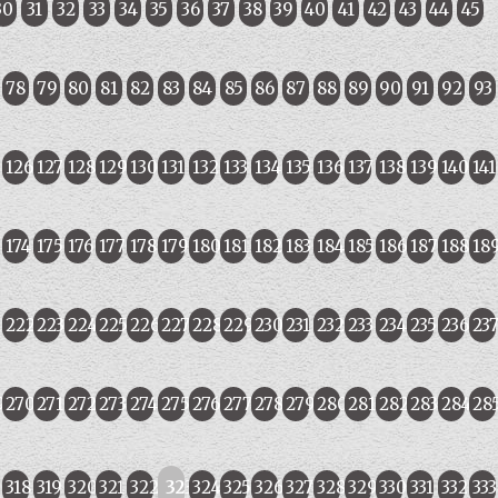
30
31
32
33
34
35
36
37
38
39
40
41
42
43
44
45
78
79
80
81
82
83
84
85
86
87
88
89
90
91
92
93
5
126
127
128
129
130
131
132
133
134
135
136
137
138
139
140
141
174
175
176
177
178
179
180
181
182
183
184
185
186
187
188
18
1
222
223
224
225
226
227
228
229
230
231
232
233
234
235
236
23
9
270
271
272
273
274
275
276
277
278
279
280
281
282
283
284
28
318
319
320
321
322
323
324
325
326
327
328
329
330
331
332
333