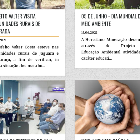
EITO VALTER VISITA
05 DE JUNHO - DIA MUNDIAL 
NIDADES RURAIS DE
MEIO AMBIENTE
RADA
15.06.2021
A Herculano Mineração desen
2021
através do Projet
feito Valter Costa esteve nas
Educação Ambiental atividad
nidades rurais de Jaguara e
caráter educati...
aruçu, a fim de verificar, in
 a situação dos mata bu...