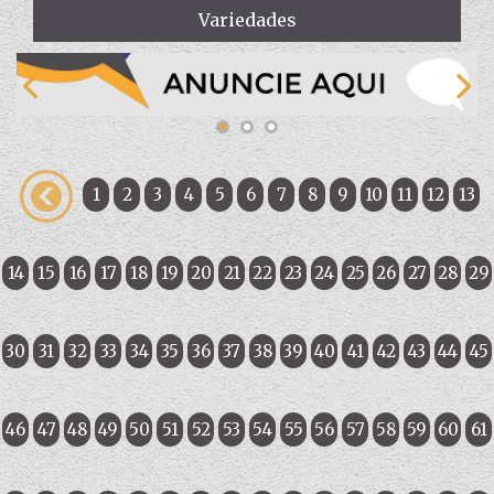
Variedades
1
2
3
4
5
6
7
8
9
10
11
12
13
14
15
16
17
18
19
20
21
22
23
24
25
26
27
28
29
30
31
32
33
34
35
36
37
38
39
40
41
42
43
44
45
46
47
48
49
50
51
52
53
54
55
56
57
58
59
60
61