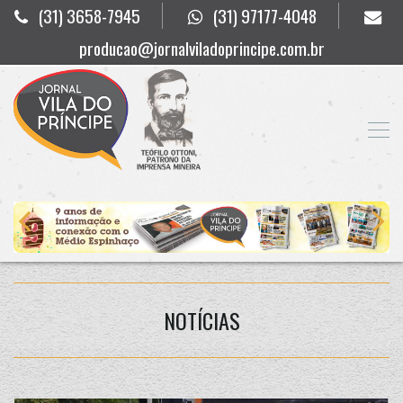
(31) 3658-7945
(31) 97177-4048
producao@jornalviladoprincipe.com.br
NOTÍCIAS