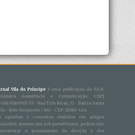
ornal Vila do Príncipe
é uma publicação da V.A.R.
inãmica Assistência e Comunicação, CNPJ
.916.918/0001-79 - Rua Três Bicas, 71 - Bairro Santa
ês - Belo Horizonte / MG - CEP: 31080-440.
s opiniões e conceitos emitidos em artigos
ssinados, mesmo que sob pseudônimo, podem não
epresentar o pensamento da direção e dos