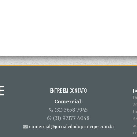
ENTRE EM CONTATO
J
D
Comercial:
26
(31) 3658-7945
In
(31) 97177-4048
A
a
comercial@jornalviladoprincipe.com.br
r