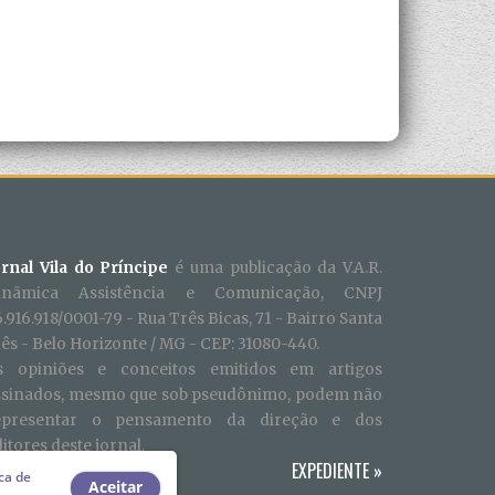
ornal Vila do Príncipe
é uma publicação da V.A.R.
inãmica Assistência e Comunicação, CNPJ
.916.918/0001-79 - Rua Três Bicas, 71 - Bairro Santa
ês - Belo Horizonte / MG - CEP: 31080-440.
s opiniões e conceitos emitidos em artigos
ssinados, mesmo que sob pseudônimo, podem não
epresentar o pensamento da direção e dos
itores deste jornal.
EXPEDIENTE
»
ica de
Aceitar