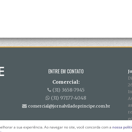
ENTRE EM CONTATO
J
D
Comercial:
26
(31) 3658-7945
In
(31) 97177-4048
A
a
comercial@jornalviladoprincipe.com.br
r
ed
elhorar a sua experiência. Ao navegar no site, você concorda com a
nossa polít