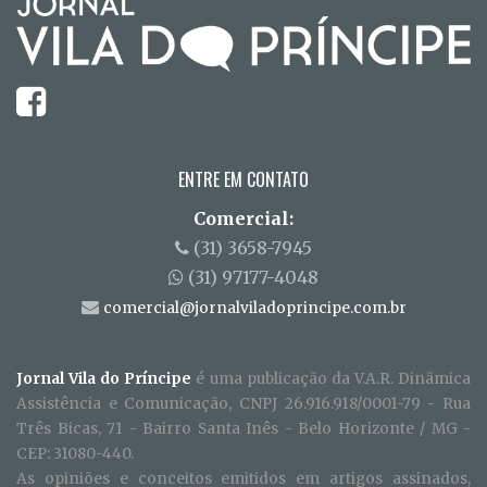
ENTRE EM CONTATO
Comercial:
(31) 3658-7945
(31) 97177-4048
comercial@jornalviladoprincipe.com.br
Jornal Vila do Príncipe
é uma publicação da V.A.R. Dinãmica
Assistência e Comunicação, CNPJ 26.916.918/0001-79 - Rua
Três Bicas, 71 - Bairro Santa Inês - Belo Horizonte / MG -
CEP: 31080-440.
As opiniões e conceitos emitidos em artigos assinados,