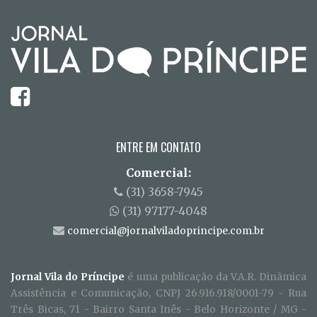
ENTRE EM CONTATO
Comercial:
(31) 3658-7945
(31) 97177-4048
comercial@jornalviladoprincipe.com.br
Jornal Vila do Príncipe
é uma publicação da V.A.R. Dinãmica
Assistência e Comunicação, CNPJ 26.916.918/0001-79 - Rua
Três Bicas, 71 - Bairro Santa Inês - Belo Horizonte / MG -