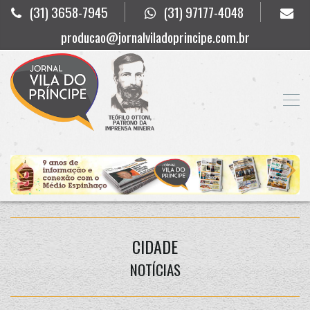
(31) 3658-7945
(31) 97177-4048
producao@jornalviladoprincipe.com.br
CIDADE
NOTÍCIAS