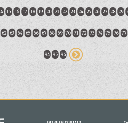
14
15
16
17
18
19
20
21
22
23
24
25
26
27
28
29
62
63
64
65
66
67
68
69
70
71
72
73
74
75
76
77
94
95
96
ENTRE EM CONTATO
J