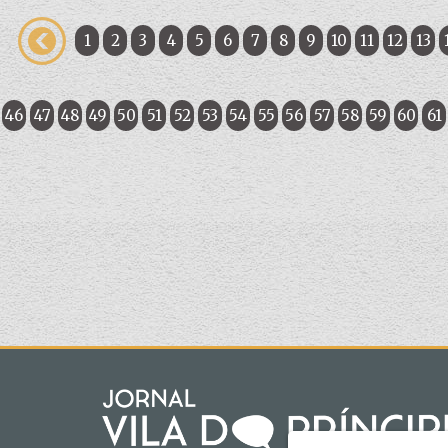
1
2
3
4
5
6
7
8
9
10
11
12
13
46
47
48
49
50
51
52
53
54
55
56
57
58
59
60
61