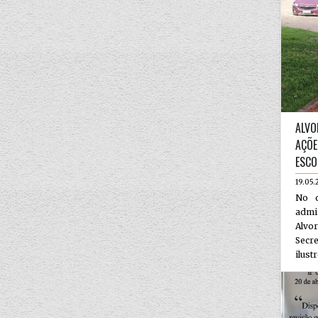
ALVO
AÇÕE
ESCO
19.05.
No 
adm
Alv
Secr
ilustr