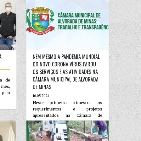
A
NEM MESMO A PANDEMIA MUNDIAL
DO NOVO CORONA VÍRUS PAROU
OS SERVIÇOS E AS ATIVIDADES NA
CÂMARA MUNICIPAL DE ALVORADA
da de
DE MINAS
 mês,
 pelo
16.05.2021
Neste primeiro trimestre, os
requerimentos e projetos
apresentados na Câmara de
Alvorada chegam a impressionar, o
que vem destacar o engajamento...