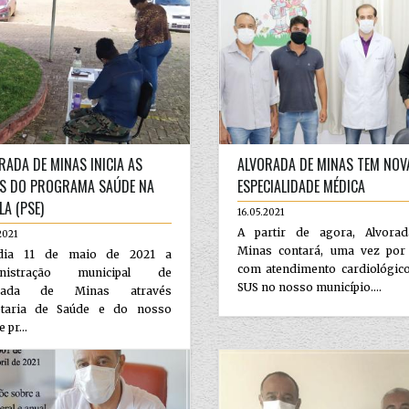
RADA DE MINAS INICIA AS
ALVORADA DE MINAS TEM NOV
S DO PROGRAMA SAÚDE NA
ESPECIALIDADE MÉDICA
LA (PSE)
16.05.2021
A partir de agora, Alvora
2021
Minas contará, uma vez por
dia 11 de maio de 2021 a
com atendimento cardiológico
inistração municipal de
SUS no nosso município....
orada de Minas através
etaria de Saúde e do nosso
e pr...