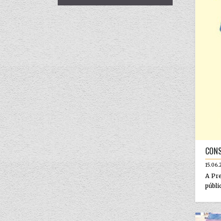
CONS
15.06.
A Pre
públic