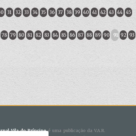
30
31
32
33
34
35
36
37
38
39
40
41
42
43
44
45
78
79
80
81
82
83
84
85
86
87
88
89
90
91
92
93
ornal Vila do Príncipe
é uma publicação da V.A.R.