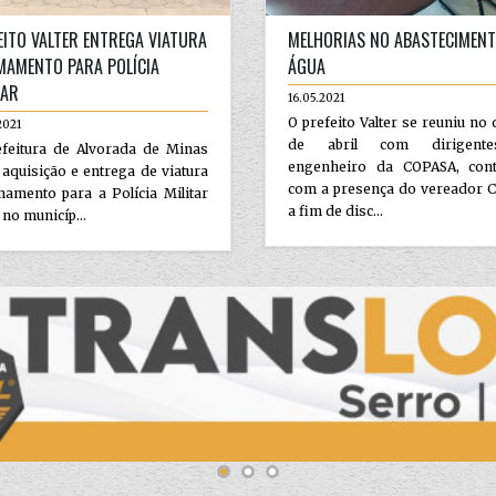
EITO VALTER ENTREGA VIATURA
MELHORIAS NO ABASTECIMENT
MAMENTO PARA POLÍCIA
ÁGUA
TAR
16.05.2021
O prefeito Valter se reuniu no 
2021
de abril com dirigent
efeitura de Alvorada de Minas
engenheiro da COPASA, con
 aquisição e entrega de viatura
com a presença do vereador C
amento para a Polícia Militar
a fim de disc...
 no municíp...