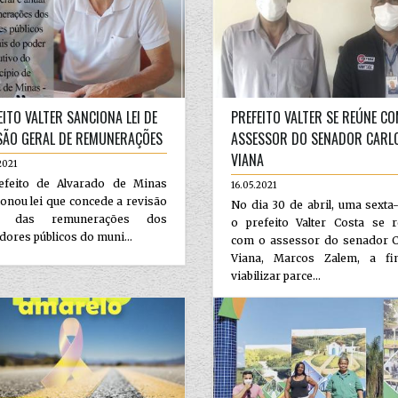
EITO VALTER SANCIONA LEI DE
PREFEITO VALTER SE REÚNE C
SÃO GERAL DE REMUNERAÇÕES
ASSESSOR DO SENADOR CARL
VIANA
2021
efeito de Alvarado de Minas
16.05.2021
onou lei que concede a revisão
No dia 30 de abril, uma sexta-
al das remunerações dos
o prefeito Valter Costa se r
dores públicos do muni...
com o assessor do senador C
Viana, Marcos Zalem, a f
viabilizar parce...