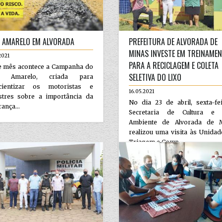
 AMARELO EM ALVORADA
PREFEITURA DE ALVORADA DE
MINAS INVESTE EM TREINAME
2021
PARA A RECICLAGEM E COLETA
e mês acontece a Campanha do
SELETIVA DO LIXO
o Amarelo, criada para
cientizar os motoristas e
16.05.2021
stres sobre a importância da
No dia 23 de abril, sexta-fe
ança...
Secretaria de Cultura e
Ambiente de Alvorada de 
realizou uma visita às Unida
Triagem e Comp...