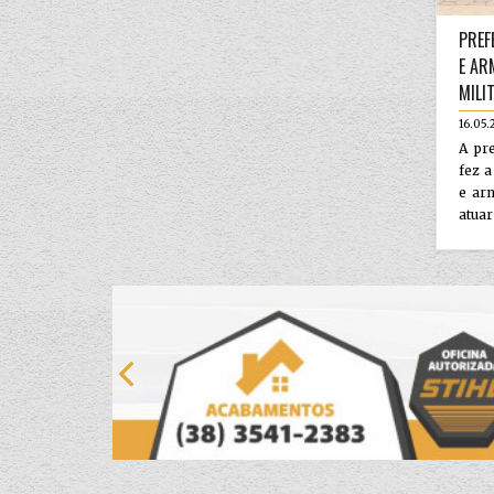
PREF
E AR
MILI
16.05.
A pr
fez a
e arm
atuar