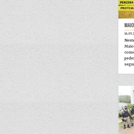
MAIO
16.05.
Nest
Mai
cons
pede
segur