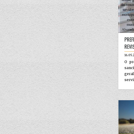
PREF
REVI
16.05.
O pr
sanci
ger
servi