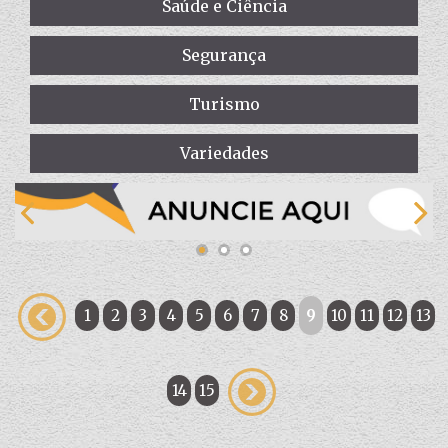
Saúde e Ciência
Segurança
Turismo
Variedades
1
2
3
4
5
6
7
8
9
10
11
12
13
14
15