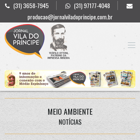
(31) 3658-7945
(31) 97177-4048
producao@jornalviladoprincipe.com.br
MEIO AMBIENTE
NOTÍCIAS