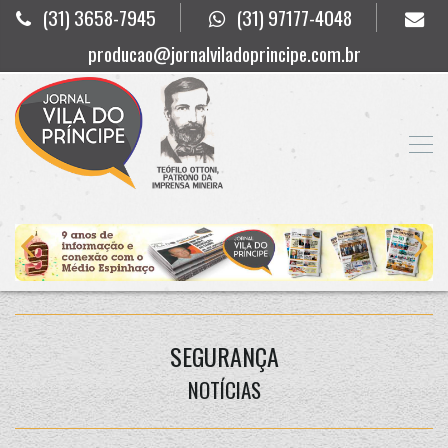
(31) 3658-7945
(31) 97177-4048
producao@jornalviladoprincipe.com.br
SEGURANÇA
NOTÍCIAS