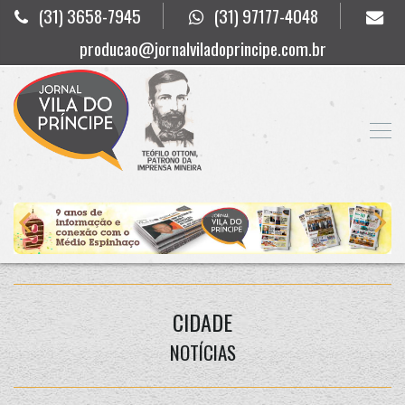
(31) 3658-7945
(31) 97177-4048
producao@jornalviladoprincipe.com.br
CIDADE
NOTÍCIAS