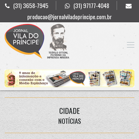
(31) 3658-7945
(31) 97177-4048
producao@jornalviladoprincipe.com.br
CIDADE
NOTÍCIAS