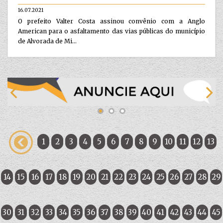
16.07.2021
O prefeito Valter Costa assinou convênio com a Anglo
American para o asfaltamento das vias públicas do município
de Alvorada de Mi...
1
2
3
4
5
6
7
8
9
10
11
12
13
14
15
16
17
18
19
20
21
22
23
24
25
26
27
28
29
30
31
32
33
34
35
36
37
38
39
40
41
42
43
44
45