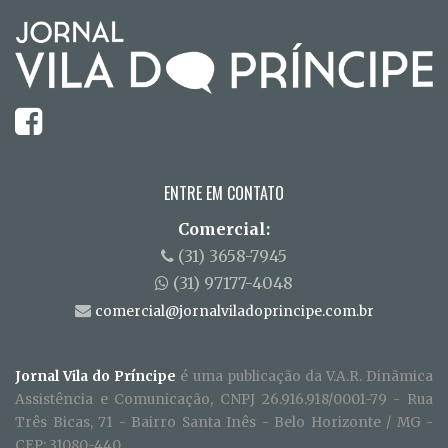
ENTRE EM CONTATO
Comercial:
(31) 3658-7945
(31) 97177-4048
comercial@jornalviladoprincipe.com.br
Jornal Vila do Príncipe
é uma publicação da V.A.R. Dinãmica
Assistência e Comunicação, CNPJ 26.916.918/0001-79 - Rua
Três Bicas, 71 - Bairro Santa Inês - Belo Horizonte / MG -
CEP: 31080-440.