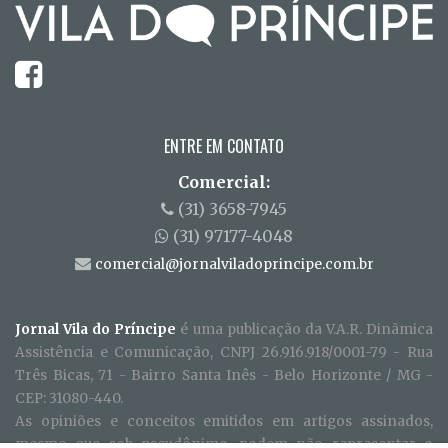
ENTRE EM CONTATO
Comercial:
(31) 3658-7945
(31) 97177-4048
comercial@jornalviladoprincipe.com.br
Jornal Vila do Príncipe
é uma publicação da V.A.R. Dinãmica
Assistência e Comunicação, CNPJ 26.916.918/0001-79 - Rua
Três Bicas, 71 - Bairro Santa Inês - Belo Horizonte / MG -
CEP: 31080-440.
As opiniões e conceitos emitidos em artigos assinados,
mesmo que sob pseudônimo, podem não representar o