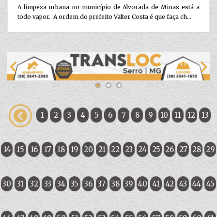
A limpeza urbana no município de Alvorada de Minas está a
todo vapor. A ordem do prefeito Valter Costa é que faça ch...
1
2
3
4
5
6
7
8
9
10
11
12
13
14
15
16
17
18
19
20
21
22
23
24
25
26
27
28
29
30
31
32
33
34
35
36
37
38
39
40
41
42
43
44
45