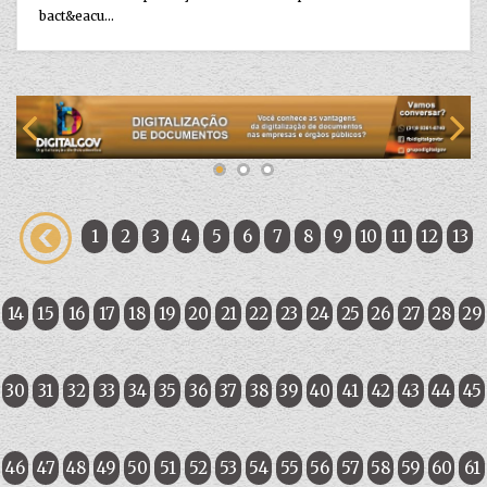
bact&eacu...
1
2
3
4
5
6
7
8
9
10
11
12
13
14
15
16
17
18
19
20
21
22
23
24
25
26
27
28
29
30
31
32
33
34
35
36
37
38
39
40
41
42
43
44
45
46
47
48
49
50
51
52
53
54
55
56
57
58
59
60
61