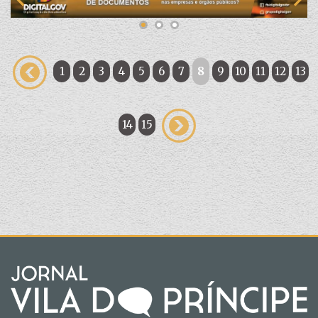
1
2
3
4
5
6
7
8
9
10
11
12
13
14
15