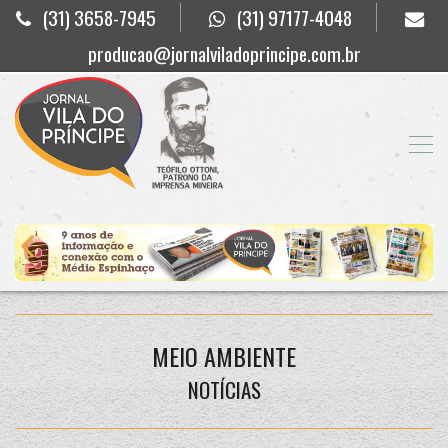
(31) 3658-7945
(31) 97177-4048
producao@jornalviladoprincipe.com.br
MEIO AMBIENTE
NOTÍCIAS