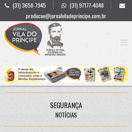
(31) 3658-7945
(31) 97177-4048
producao@jornalviladoprincipe.com.br
SEGURANÇA
NOTÍCIAS