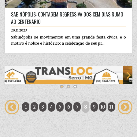
SABINÓPOLIS: CONTAGEM REGRESSIVA DOS CEM DIAS RUMO
AO CENTENÁRIO
20.11.2023
Sabinópolis se movimentou em uma grande festa cívica, e o
motivo é nobre e histórico: a celebração de seu pr...
1
2
3
4
5
6
7
8
9
10
11