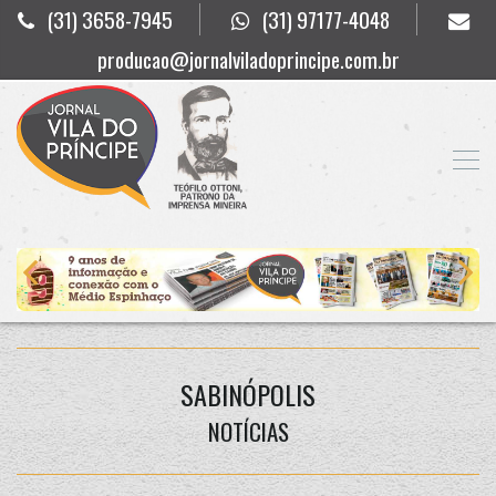
(31) 3658-7945
(31) 97177-4048
producao@jornalviladoprincipe.com.br
SABINÓPOLIS
NOTÍCIAS