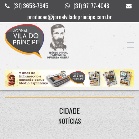
(31) 3658-7945
(31) 97177-4048
producao@jornalviladoprincipe.com.br
CIDADE
NOTÍCIAS