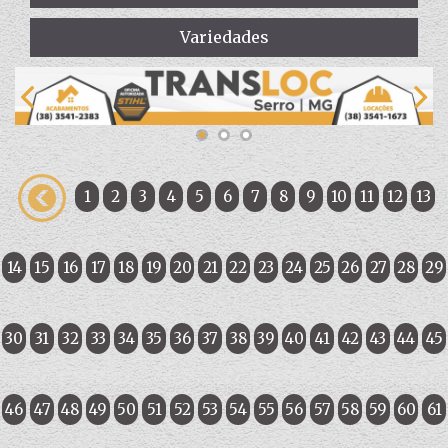
Variedades
1
2
3
4
5
6
7
8
9
10
11
12
13
14
15
16
17
18
19
20
21
22
23
24
25
26
27
28
29
30
31
32
33
34
35
36
37
38
39
40
41
42
43
44
45
46
47
48
49
50
51
52
53
54
55
56
57
58
59
60
61