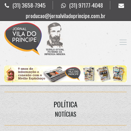
(31) 3658-7945
(31) 97177-4048
producao@jornalviladoprincipe.com.br
POLÍTICA
NOTÍCIAS