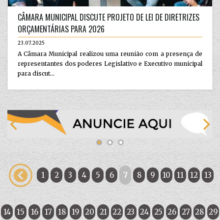
CÂMARA MUNICIPAL DISCUTE PROJETO DE LEI DE DIRETRIZES
ORÇAMENTÁRIAS PARA 2026
23.07.2025
A Câmara Municipal realizou uma reunião com a presença de
representantes dos poderes Legislativo e Executivo municipal
para discut...
1
2
3
4
5
6
7
8
9
10
11
12
13
14
15
16
17
18
19
20
21
22
23
24
25
26
27
28
29