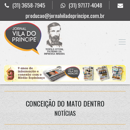
(31) 3658-7945
(31) 97177-4048
producao@jornalviladoprincipe.com.br
CONCEIÇÃO DO MATO DENTRO
NOTÍCIAS