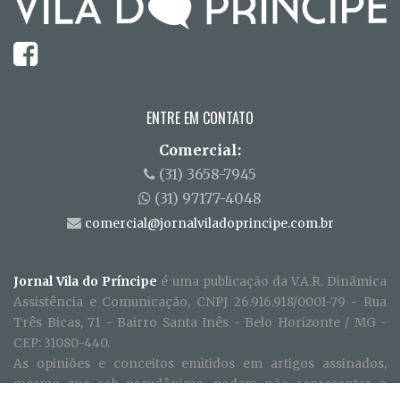
ENTRE EM CONTATO
Comercial:
(31) 3658-7945
(31) 97177-4048
comercial@jornalviladoprincipe.com.br
Jornal Vila do Príncipe
é uma publicação da V.A.R. Dinãmica
Assistência e Comunicação, CNPJ 26.916.918/0001-79 - Rua
Três Bicas, 71 - Bairro Santa Inês - Belo Horizonte / MG -
CEP: 31080-440.
As opiniões e conceitos emitidos em artigos assinados,
mesmo que sob pseudônimo, podem não representar o