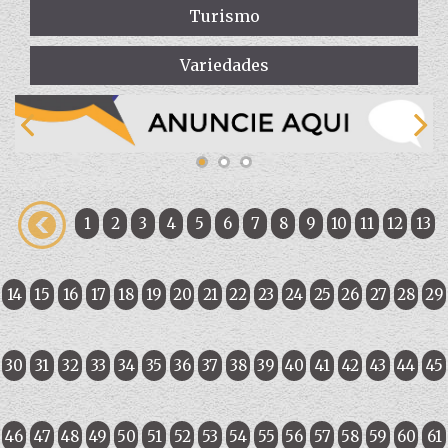
Turismo
Variedades
1
2
3
4
5
6
7
8
9
10
11
12
13
14
15
16
17
18
19
20
21
22
23
24
25
26
27
28
29
30
31
32
33
34
35
36
37
38
39
40
41
42
43
44
45
46
47
48
49
50
51
52
53
54
55
56
57
58
59
60
61