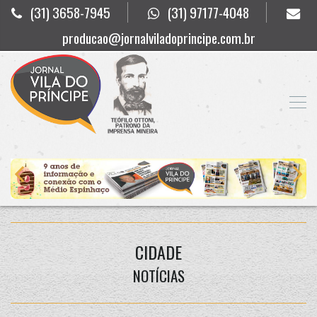
(31) 3658-7945
(31) 97177-4048
producao@jornalviladoprincipe.com.br
CIDADE
NOTÍCIAS