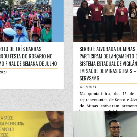
RITO DE TRÊS BARRAS
SERRO E ALVORADA DE MINAS
BROU FESTA DO ROSÁRIO NO
PARTICIPAM DE LANÇAMENTO 
MO FINAL DE SEMANA DE JULHO
SISTEMA ESTADUAL DE VIGILÂ
EM SAÚDE DE MINAS GERAIS –
2023
SERVS/MG
14.08.2023
Na quinta-feira, dia 13 de j
representantes de Serro e Al
de Minas estiveram present
lançamento oficial do Si
Estadual de...