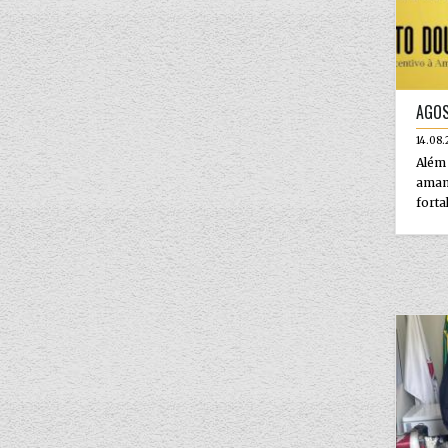
AGO
14.08.
Além
amam
forta