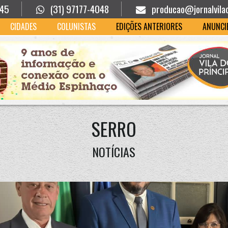
945
(31) 97177-4048
producao@jornalvila
CIDADES
COLUNISTAS
EDIÇÕES ANTERIORES
ANUNCI
SERRO
NOTÍCIAS