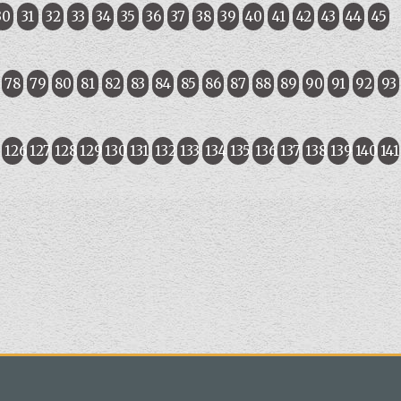
30
31
32
33
34
35
36
37
38
39
40
41
42
43
44
45
78
79
80
81
82
83
84
85
86
87
88
89
90
91
92
93
5
126
127
128
129
130
131
132
133
134
135
136
137
138
139
140
141