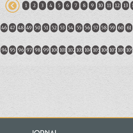
1
2
3
4
5
6
7
8
9
10
11
12
13
46
47
48
49
50
51
52
53
54
55
56
57
58
59
60
61
94
95
96
97
98
99
100
101
102
103
104
105
106
107
108
10