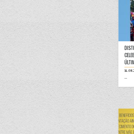
DIST
CELE
ÚLTI
14.08.
...