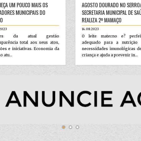
EÇA UM POUCO MAIS OS
AGOSTO DOURADO NO SERRO
ADORES MUNICIPAIS DO
SECRETARIA MUNICIPAL DE SA
RO
REALIZA 2º MAMAÇO
2023
14.08.2023
ares da atual gestão
O leite materno e? perfe
parência total aos seus atos,
adequado para a nutrição
ões e iniciativas. Economia da
necessidades imunológicas d
o atu...
criança e ajuda a prevenir in...