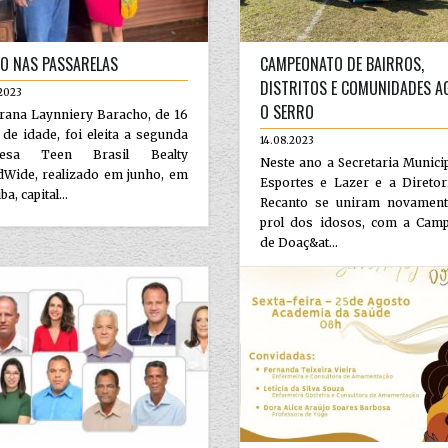
O NAS PASSARELAS
CAMPEONATO DE BAIRROS,
DISTRITOS E COMUNIDADES A
2023
O SERRO
rana Laynniery Baracho, de 16
de idade, foi eleita a segunda
14.08.2023
ncesa Teen Brasil Bealty
Neste ano a Secretaria Munici
dWide, realizado em junho, em
Esportes e Lazer e a Diretor
ba, capital...
Recanto se uniram novamen
prol dos idosos, com a Cam
de Doaç&at...