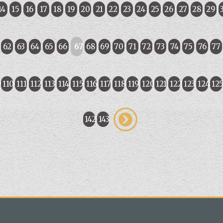
14
15
16
17
18
19
20
21
22
23
24
25
26
27
28
29
62
63
64
65
66
67
68
69
70
71
72
73
74
75
76
77
9
110
111
112
113
114
115
116
117
118
119
120
121
122
123
124
12
142
143