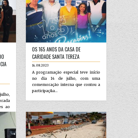
OS 165 ANOS DA CASA DE
DO
CARIDADE SANTA TEREZA
NCIA
14.08.2023
A programação especial teve início
no dia 14 de julho, com uma
comemoração interna que contou a
participaç&a...
ulho,
vorada
es ao
stema