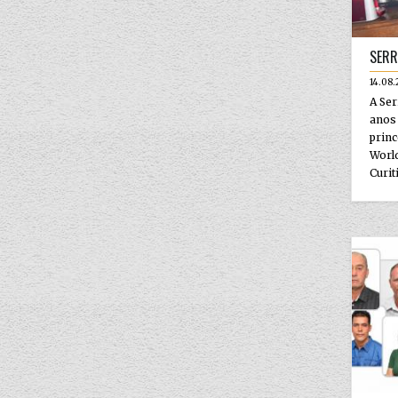
SERR
14.08.
A Ser
anos 
pri
Worl
Curiti