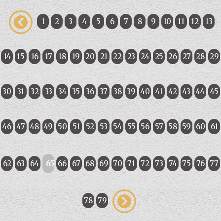
1
2
3
4
5
6
7
8
9
10
11
12
13
14
15
16
17
18
19
20
21
22
23
24
25
26
27
28
29
30
31
32
33
34
35
36
37
38
39
40
41
42
43
44
45
46
47
48
49
50
51
52
53
54
55
56
57
58
59
60
61
62
63
64
65
66
67
68
69
70
71
72
73
74
75
76
77
78
79