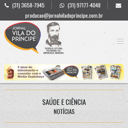
(31) 3658-7945
(31) 97177-4048
producao@jornalviladoprincipe.com.br
SAÚDE E CIÊNCIA
NOTÍCIAS