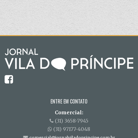
ENTRE EM CONTATO
Comercial:
(31) 3658-7945
(31) 97177-4048
comercial@jornalviladoprincipe.com.br