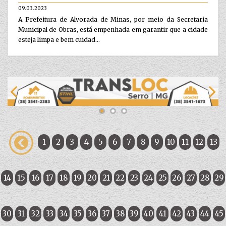
09.03.2023
A Prefeitura de Alvorada de Minas, por meio da Secretaria
Municipal de Obras, está empenhada em garantir que a cidade
esteja limpa e bem cuidad...
1
2
3
4
5
6
7
8
9
10
11
12
13
14
15
16
17
18
19
20
21
22
23
24
25
26
27
28
29
30
31
32
33
34
35
36
37
38
39
40
41
42
43
44
45