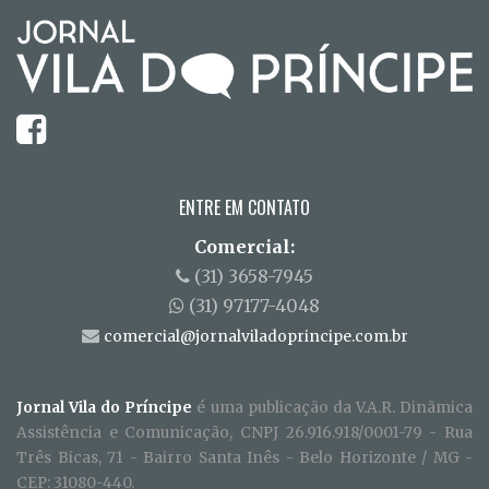
ENTRE EM CONTATO
Comercial:
(31) 3658-7945
(31) 97177-4048
comercial@jornalviladoprincipe.com.br
Jornal Vila do Príncipe
é uma publicação da V.A.R. Dinãmica
Assistência e Comunicação, CNPJ 26.916.918/0001-79 - Rua
Três Bicas, 71 - Bairro Santa Inês - Belo Horizonte / MG -
CEP: 31080-440.