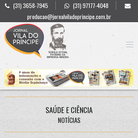
(31) 3658-7945
(31) 97177-4048
producao@jornalviladoprincipe.com.br
SAÚDE E CIÊNCIA
NOTÍCIAS