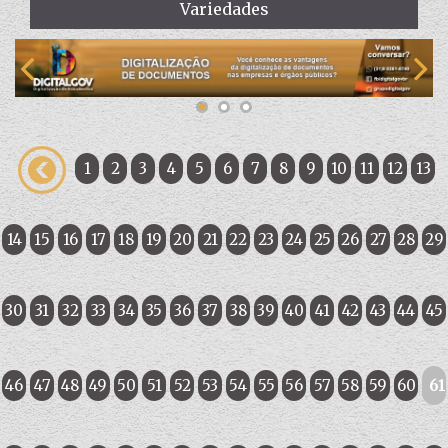
Variedades
1
2
3
4
5
6
7
8
9
10
11
12
13
14
15
16
17
18
19
20
21
22
23
24
25
26
27
28
29
30
31
32
33
34
35
36
37
38
39
40
41
42
43
44
45
46
47
48
49
50
51
52
53
54
55
56
57
58
59
60
61