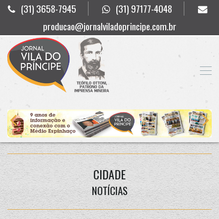
(31) 3658-7945
(31) 97177-4048
producao@jornalviladoprincipe.com.br
CIDADE
NOTÍCIAS