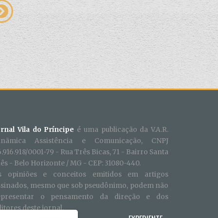
ornal Vila do Príncipe
é uma publicação da V.A.R.
inãmica Assistência e Comunicação, CNPJ
.916.918/0001-79 - Rua Três Bicas, 71 - Bairro Santa
ês - Belo Horizonte / MG - CEP: 31080-440.
s opiniões e conceitos emitidos em artigos
ssinados, mesmo que sob pseudônimo, podem não
epresentar o pensamento da direção e dos
itores deste jornal.