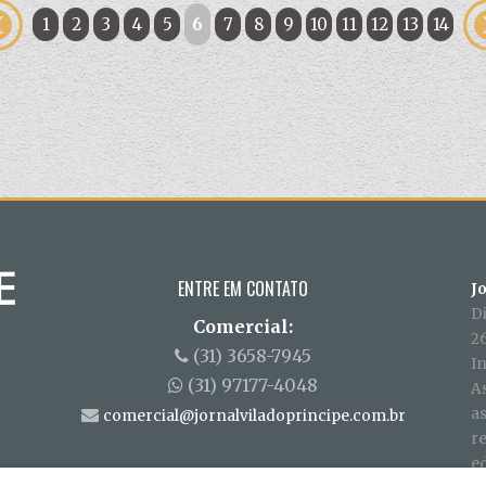
1
2
3
4
5
6
7
8
9
10
11
12
13
14
ENTRE EM CONTATO
J
D
Comercial:
26
(31) 3658-7945
In
(31) 97177-4048
A
a
comercial@jornalviladoprincipe.com.br
r
ed