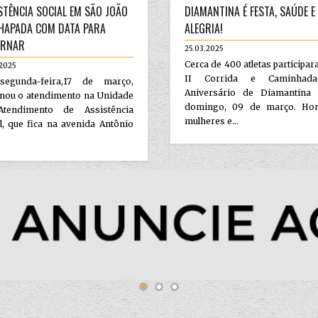
STÊNCIA SOCIAL EM SÃO JOÃO
DIAMANTINA É FESTA, SAÚDE E
HAPADA COM DATA PARA
ALEGRIA!
ORNAR
25.03.2025
Cerca de 400 atletas participa
.2025
II Corrida e Caminhad
egunda-feira,17 de março,
Aniversário de Diamantina 
rnou o atendimento na Unidade
domingo, 09 de março. Ho
tendimento de Assistência
mulheres e...
l, que fica na avenida Antônio