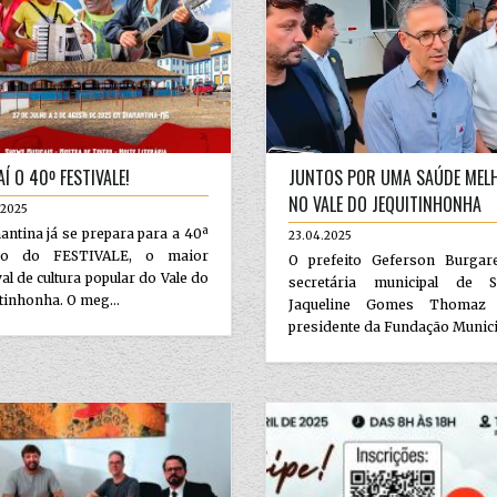
Í O 40º FESTIVALE!
JUNTOS POR UMA SAÚDE MEL
NO VALE DO JEQUITINHONHA
.2025
ntina já se prepara para a 40ª
23.04.2025
ão do FESTIVALE, o maior
O prefeito Geferson Burgarel
val de cultura popular do Vale do
secretária municipal de S
tinhonha. O meg...
Jaqueline Gomes Thomaz
presidente da Fundação Municip