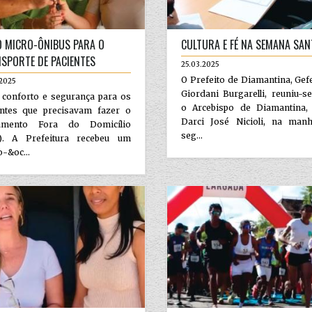
 MICRO-ÔNIBUS PARA O
CULTURA E FÉ NA SEMANA SAN
SPORTE DE PACIENTES
25.03.2025
O Prefeito de Diamantina, Ge
.2025
Giordani Burgarelli, reuniu-
 conforto e segurança para os
o Arcebispo de Diamantina
entes que precisavam fazer o
Darci José Nicioli, na man
amento Fora do Domicílio
seg...
). A Prefeitura recebeu um
-&oc...