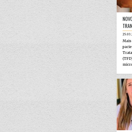
NOVO
TRAN
25.03
Mais
paci
Trat
(TFD
micro