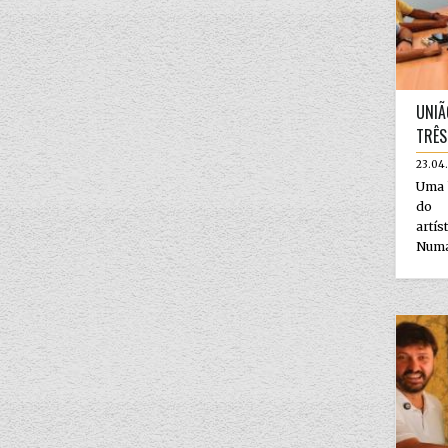
UNIÃ
TRÊS
23.04
Uma b
do p
artís
Numa 