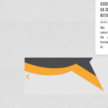
ASSI
DA C
RET
25.03
Na s
reto
de A
Socia
d...