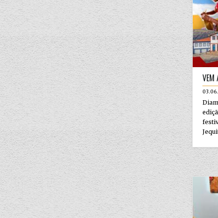
VEM A
03.06
Diama
ediç
festi
Jequi