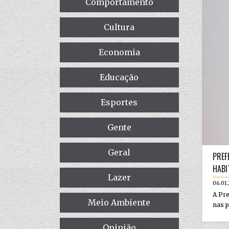
Comportamento
Cultura
Economia
Educação
Esportes
Gente
Geral
PREF
HABI
Lazer
06.01
A Pre
Meio Ambiente
nas p
Opinião