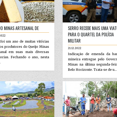
JO MINAS ARTESANAL DE
SERRO RECEBE MAIS UMA VIA
PARA O QUARTEL DA POLÍCIA
2022
MILITAR
foi um ano de muitas vitórias
os produtores do Queijo Minas
21.12.2022
sanal em suas mais diversas
Indicação de emenda da ba
gorias. Fechando o ano, nesta
mineira entregue pelo Gover
.
Minas na última segunda-fei
Belo Horizonte. Trata-se de u...