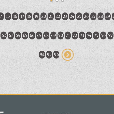
14
15
16
17
18
19
20
21
22
23
24
25
26
27
28
29
62
63
64
65
66
67
68
69
70
71
72
73
74
75
76
77
94
95
96