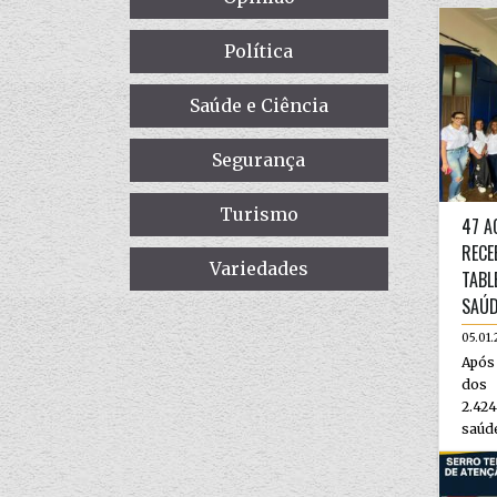
Política
Saúde e Ciência
Segurança
Turismo
47 A
RECE
Variedades
TABL
SAÚD
05.01.
Após
dos
2.42
saúde