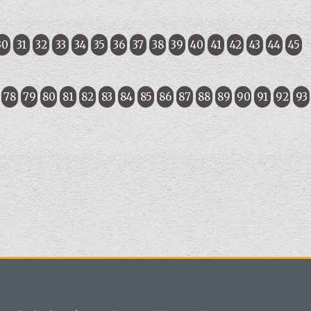
30
31
32
33
34
35
36
37
38
39
40
41
42
43
44
45
78
79
80
81
82
83
84
85
86
87
88
89
90
91
92
93