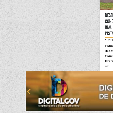
DESE
CONC
INAU
PIST
21.12.
Como
dese
Con
Pref
últ...