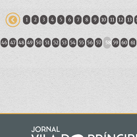
1
2
3
4
5
6
7
8
9
10
11
12
13
46
47
48
49
50
51
52
53
54
55
56
57
58
59
60
61