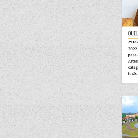
QUEI
29.12.
2022 
para 
Arte
cate
ter&..