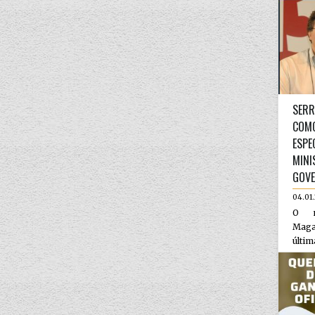
SERR
COMO
ESPE
MINI
GOVE
04.01
O m
Maga
últim
como 