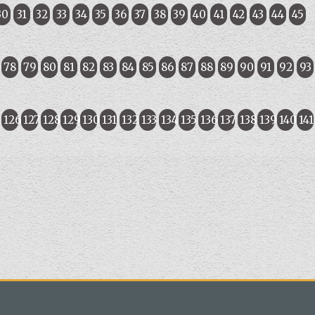
30
31
32
33
34
35
36
37
38
39
40
41
42
43
44
45
78
79
80
81
82
83
84
85
86
87
88
89
90
91
92
93
5
126
127
128
129
130
131
132
133
134
135
136
137
138
139
140
141