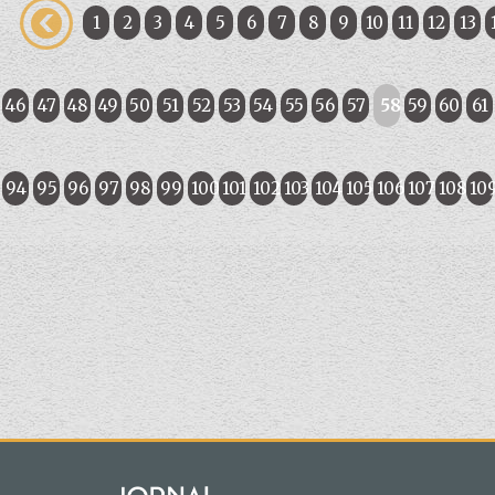
1
2
3
4
5
6
7
8
9
10
11
12
13
46
47
48
49
50
51
52
53
54
55
56
57
58
59
60
61
94
95
96
97
98
99
100
101
102
103
104
105
106
107
108
10