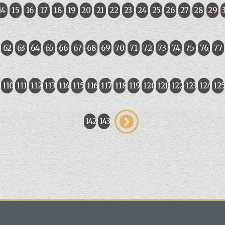
14
15
16
17
18
19
20
21
22
23
24
25
26
27
28
29
62
63
64
65
66
67
68
69
70
71
72
73
74
75
76
77
9
110
111
112
113
114
115
116
117
118
119
120
121
122
123
124
12
142
143