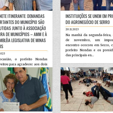
NETE ITINERANTE: DEMANDAS
INSTITUIÇÕES SE UNEM EM PR
RTANTES DO MUNICÍPIO SÃO
DO AGRONEGÓCIO DE SERRO
UTIDAS JUNTO À ASSOCIAÇÃO
20.11.2023
IRA DE MUNICÍPIOS – AMM E À
Na manhã da segunda-feira, 
MBLÉIA LEGISLATIVA DE MINAS
de novembro, um import
encontro ocorreu em Serro, 
IS
prefeito Nondas e os presid
2023
das principais en...
casião, o prefeito Nondas
eitou para agradecer aos dois
forte presença no município de
, destinando verbas, bu...