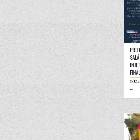
PREF
SALÁ
INJE
FINA
15.12.
...