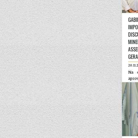
GABI
IMPO
DISC
MINE
ASSE
GERA
20.11.
Na o
aprov
pela 
Serro