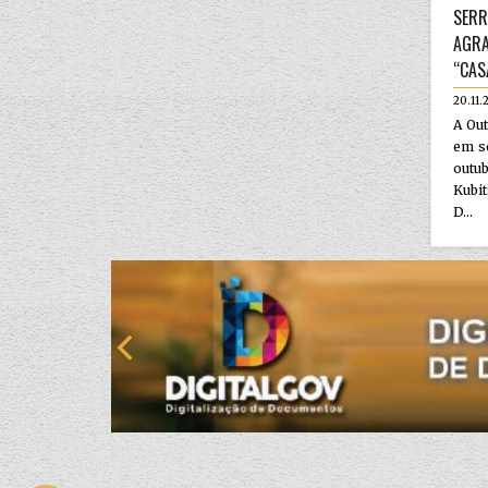
SERR
AGRA
“CAS
20.11.
A Out
em so
outu
Kubi
D...