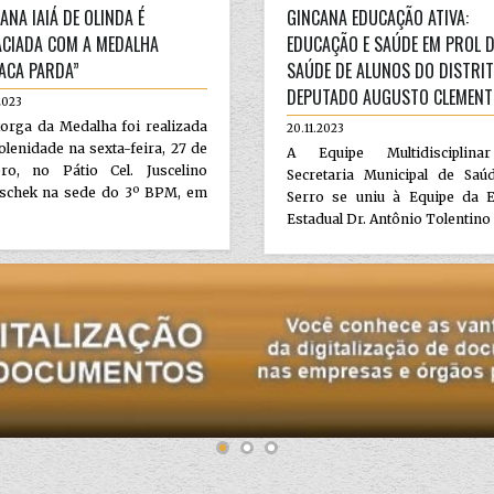
ANA IAIÁ DE OLINDA É
GINCANA EDUCAÇÃO ATIVA:
CIADA COM A MEDALHA
EDUCAÇÃO E SAÚDE EM PROL 
ACA PARDA”
SAÚDE DE ALUNOS DO DISTRI
DEPUTADO AUGUSTO CLEMENT
2023
orga da Medalha foi realizada
20.11.2023
lenidade na sexta-feira, 27 de
A Equipe Multidisciplin
bro, no Pátio Cel. Juscelino
Secretaria Municipal de Saú
tschek na sede do 3º BPM, em
Serro se uniu à Equipe da E
Estadual Dr. Antônio Tolentino e