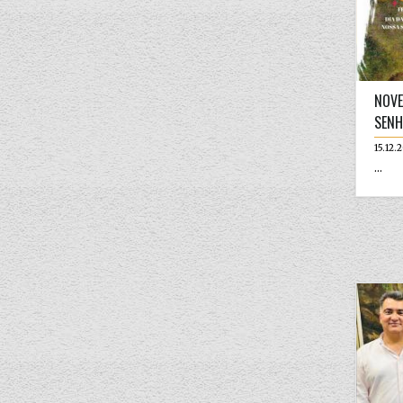
NOVE
SENH
15.12.
...