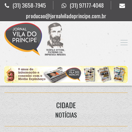
(31) 3658-7945
(31) 97177-4048
producao@jornalviladoprincipe.com.br
CIDADE
NOTÍCIAS