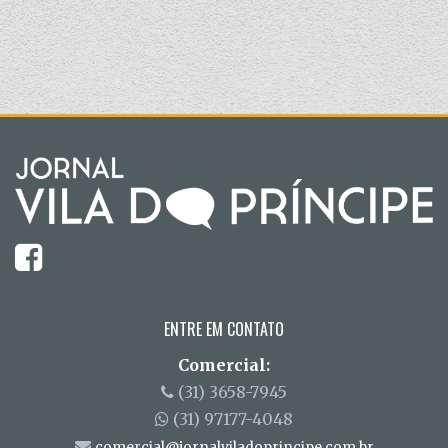
ENTRE EM CONTATO
Comercial:
(31) 3658-7945
(31) 97177-4048
comercial@jornalviladoprincipe.com.br