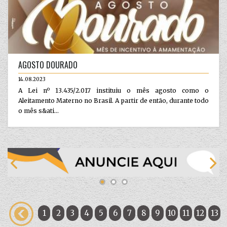
AGOSTO DOURADO
14.08.2023
A Lei nº 13.435/2.017 instituiu o mês agosto como o
Aleitamento Materno no Brasil. A partir de então, durante todo
o mês s&ati...
1
2
3
4
5
6
7
8
9
10
11
12
13