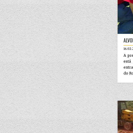
ALVO
16.02.
A pr
está 
entra
do Ro