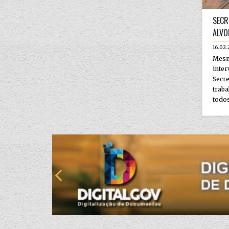
SECR
ALVO
16.02.
Mes
inter
Sec
trab
todos