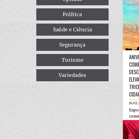
Política
Saúde e Ciência
Segurança
ANIV
Turismo
COME
DESC
Variedades
ELEV
TRIC
CIDA
16.02.
Expos
come
Serro