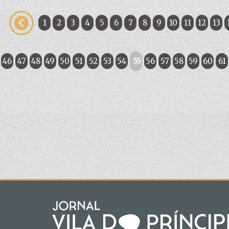
1
2
3
4
5
6
7
8
9
10
11
12
13
46
47
48
49
50
51
52
53
54
55
56
57
58
59
60
61