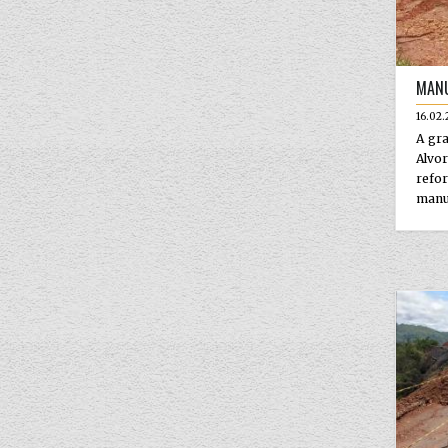
MANU
16.02.
A gra
Alvo
ref
manut