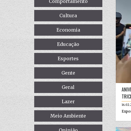
Comportamento
Cultura
Economia
Educação
Esportes
Gente
Geral
ANIV
TRIC
Lazer
16.02.
Expos
Meio Ambiente
Opinião