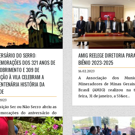
ERSÁRIO DO SERRO:
AMIG REELEGE DIRETORIA PAR
MORAÇÕES DOS 321 ANOS DE
BIÊNIO 2023-2025
OBRIMENTO E 309 DE
16.02.2023
AÇÃO À VILA CELEBRAM A
A Associação dos Municí
ENTENÁRIA HISTÓRIA DA
Mineradores de Minas Gerais
Brasil (AMIG) realizou na t
DE
feira, 31 de janeiro, a 53&or...
2023
ição Ser ou Não Serro abriu as
morações do aniversário do
 na última sexta-feira. O...