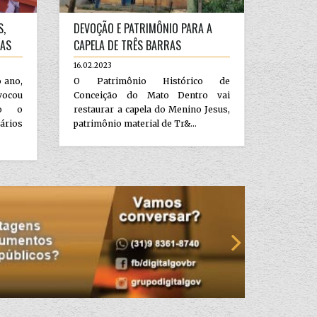
S,
DEVOÇÃO E PATRIMÔNIO PARA A
IAS
CAPELA DE TRÊS BARRAS
16.02.2023
o ano,
O Patrimônio Histórico de
vocou
Conceição do Mato Dentro vai
do o
restaurar a capela do Menino Jesus,
rios
patrimônio material de Tr&...