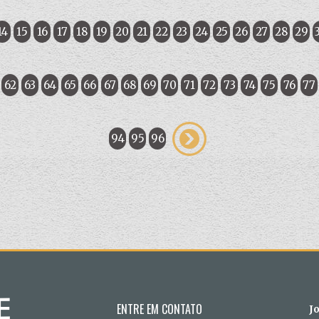
14
15
16
17
18
19
20
21
22
23
24
25
26
27
28
29
62
63
64
65
66
67
68
69
70
71
72
73
74
75
76
77
94
95
96
ENTRE EM CONTATO
J