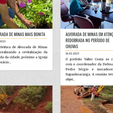
RADA DE MINAS MAIS BONITA
ALVORADA DE MINAS EM ATEN
REDOBRADA NO PERÍODO DE
2023
CHUVAS
efeitura de Alvorada de Minas
realizando a revitalização da
16.02.2023
da da cidade, próximo a Igreja
O prefeito Valter Costa se r
sário...
com o coordenador da Defesa 
Pedro Sérgio e moradore
Itapanhoacanga. A reunião te
objet...