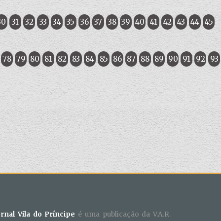
30
31
32
33
34
35
36
37
38
39
40
41
42
43
44
45
78
79
80
81
82
83
84
85
86
87
88
89
90
91
92
93
ornal Vila do Príncipe
é uma publicação da V.A.R.