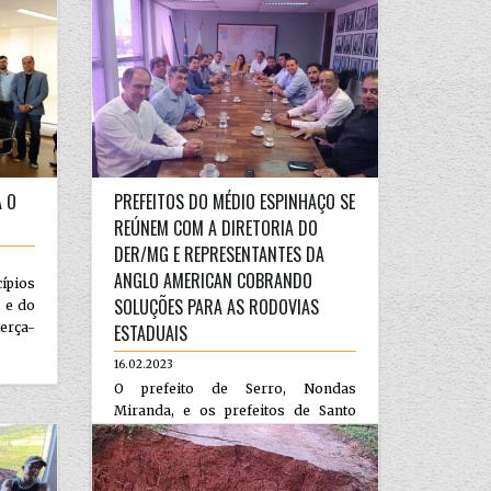
A O
PREFEITOS DO MÉDIO ESPINHAÇO SE
REÚNEM COM A DIRETORIA DO
DER/MG E REPRESENTANTES DA
ANGLO AMERICAN COBRANDO
pios
SOLUÇÕES PARA AS RODOVIAS
 e do
erça-
ESTADUAIS
16.02.2023
O prefeito de Serro, Nondas
Miranda, e os prefeitos de Santo
Antônio do Itambé, Ronam Sales, de
Conceição do Mato Dentro, J...