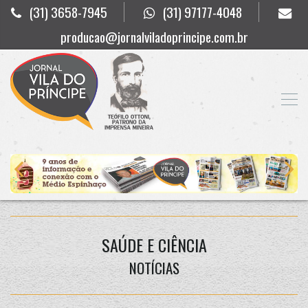
(31) 3658-7945
(31) 97177-4048
producao@jornalviladoprincipe.com.br
SAÚDE E CIÊNCIA
NOTÍCIAS