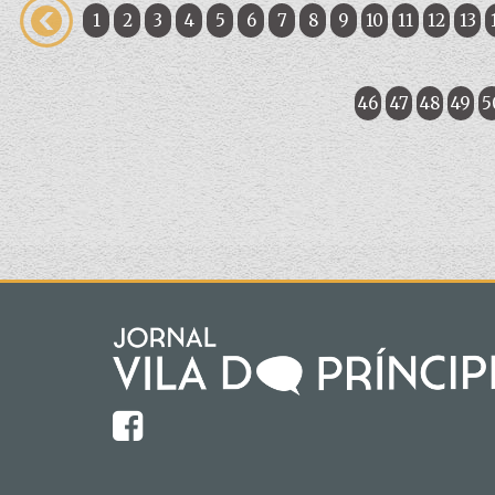
1
2
3
4
5
6
7
8
9
10
11
12
13
46
47
48
49
5