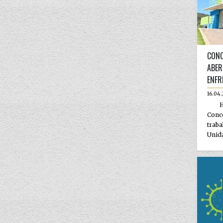
CONC
ABER
ENFR
16.04
Há 
Con
trab
Unida