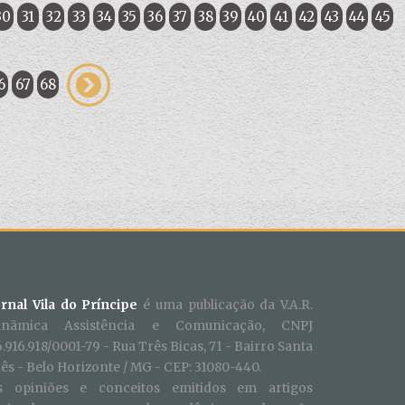
30
31
32
33
34
35
36
37
38
39
40
41
42
43
44
45
6
67
68
ornal Vila do Príncipe
é uma publicação da V.A.R.
inãmica Assistência e Comunicação, CNPJ
.916.918/0001-79 - Rua Três Bicas, 71 - Bairro Santa
ês - Belo Horizonte / MG - CEP: 31080-440.
s opiniões e conceitos emitidos em artigos