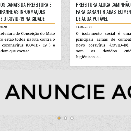
 OS CANAIS DA PREFEITURA E
PREFEITURA ALUGA CAMINHÃO
PANHE AS INFORMAÇÕES
PARA GARANTIR ABASTECIME
E O COVID-19 NA CIDADE!
DE ÁGUA POTÁVEL
.2020
13.04.2020
efeitura de Conceição do Mato
O isolamento social é um
o estão todos na luta contra o
principais armas de comba
 coronavírus (COVID- 19 ) e
novo coravírus (COVID-19)
dem que voc&ec...
sem os devidos cuid
higiênicos, a...