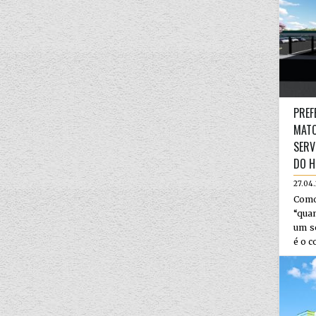
PREF
MATO
SERV
DO H
27.04
Como
“qua
um s
é o c