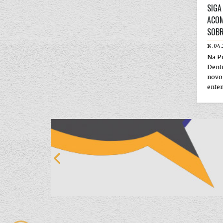
SIGA
ACOM
SOBR
14.04
Na Pr
Dentr
novo
enten