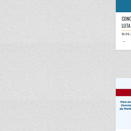
CONC
LUTA
16.04
...