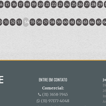
14
15
16
17
18
19
20
21
22
23
24
25
26
27
28
29
0
51
52
53
54
55
56
57
58
59
60
61
62
63
64
65
6
ENTRE EM CONTATO
J
D
Comercial:
26
(31) 3658-7945
In
(31) 97177-4048
A