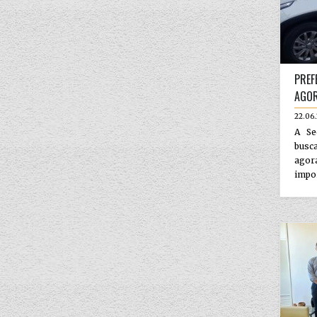
PREF
AGOR
22.06
A Se
busca
ago
impor