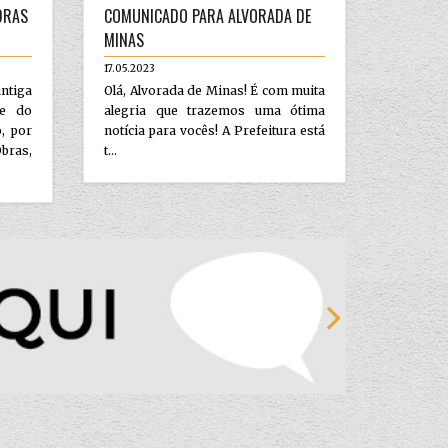
DRAS
COMUNICADO PARA ALVORADA DE
MINAS
17.05.2023
tiga
Olá, Alvorada de Minas! É com muita
de do
alegria que trazemos uma ótima
o, por
notícia para vocês! A Prefeitura está
bras,
t...