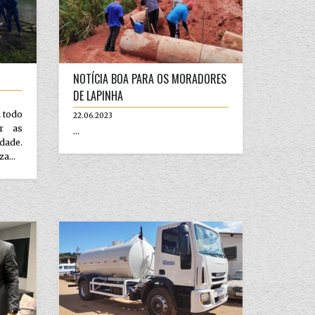
NOTÍCIA BOA PARA OS MORADORES
DE LAPINHA
a todo
22.06.2023
er as
...
dade.
a...