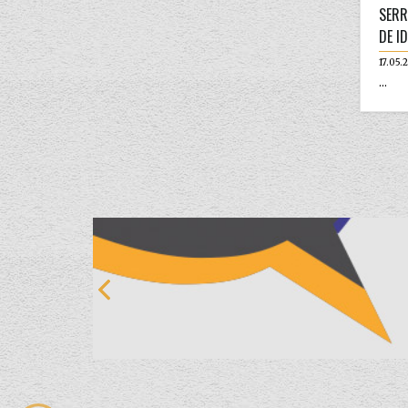
SERR
DE I
17.05.
...