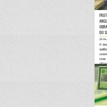
FRUT
ANGL
OBRA
DO S
20.06
O inv
milh
conv
com 
Objeto