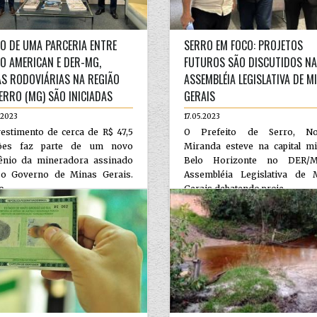
O DE UMA PARCERIA ENTRE
SERRO EM FOCO: PROJETOS
O AMERICAN E DER-MG,
FUTUROS SÃO DISCUTIDOS NA
S RODOVIÁRIAS NA REGIÃO
ASSEMBLÉIA LEGISLATIVA DE M
ERRO (MG) SÃO INICIADAS
GERAIS
.2023
17.05.2023
estimento de cerca de R$ 47,5
O Prefeito de Serro, No
ões faz parte de um novo
Miranda esteve na capital mi
ênio da mineradora assinado
Belo Horizonte no DER/
o Governo de Minas Gerais.
Assembléia Legislativa de 
...
Gerais debatendo proje...