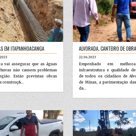
S EM ITAPANHOACANGA
ALVORADA, CANTEIRO DE OBRA
.2023
22.06.2023
ra vai assegurar que as águas
Empenhado em melhor
chuvas não causem problemas
infraestrutura e qualidade d
egião. Estão previstas obras
de todos os cidadãos de Alv
a construç&...
de Minas, a pavimentação das
da...