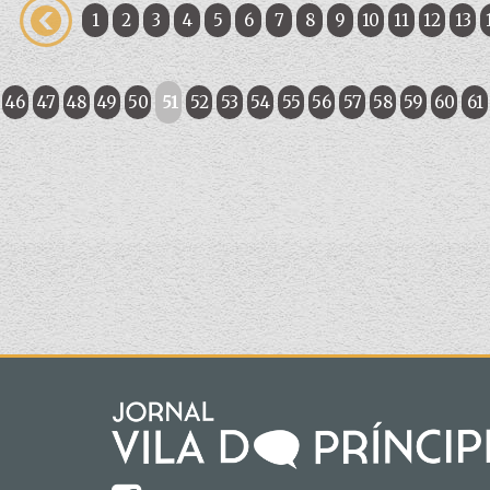
1
2
3
4
5
6
7
8
9
10
11
12
13
46
47
48
49
50
51
52
53
54
55
56
57
58
59
60
61