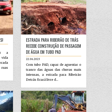
S!
ESTRADA PARA RIBEIRÃO DE TRÁS
RECEBE CONSTRUÇÃO DE PASSAGEM
DE ÁGUA EM TUBO PAD
ar a
e vida
22.06.2023
orada
Com tubo PAD, capaz de aguentar o
 ruas
tranco das águas das chuvas mais
intensas, a estrada para Ribeirão
Detrás ficará livre d...