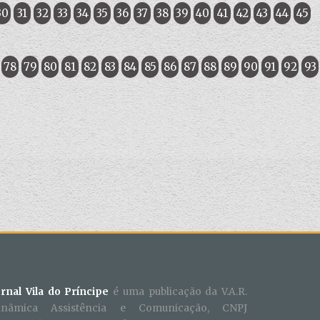
30
31
32
33
34
35
36
37
38
39
40
41
42
43
44
45
78
79
80
81
82
83
84
85
86
87
88
89
90
91
92
93
ornal Vila do Príncipe
é uma publicação da V.A.R.
inãmica Assistência e Comunicação, CNPJ