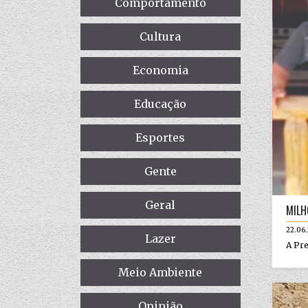
Comportamento
Cultura
Economia
Educação
Esportes
Gente
Geral
MILH
22.06
Lazer
A Pre
Meio Ambiente
Opinião