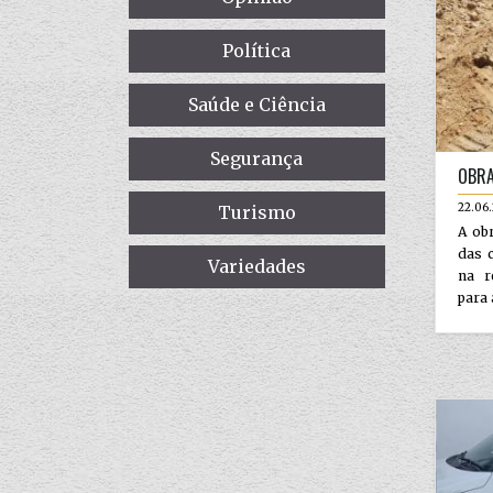
Política
Saúde e Ciência
Segurança
OBRA
22.06
Turismo
A ob
das 
Variedades
na r
para 