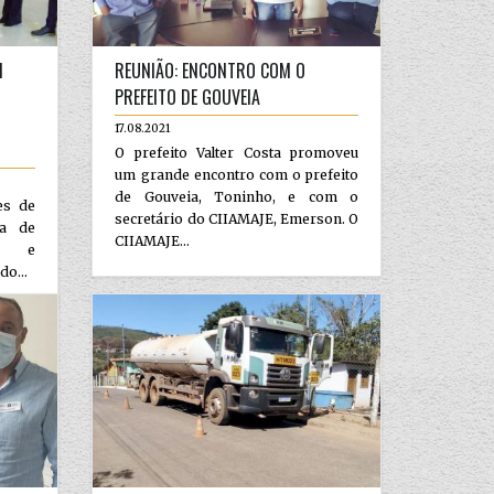
M
REUNIÃO: ENCONTRO COM O
PREFEITO DE GOUVEIA
17.08.2021
O prefeito Valter Costa promoveu
um grande encontro com o prefeito
de Gouveia, Toninho, e com o
es de
secretário do CIIAMAJE, Emerson. O
ia de
CIIAMAJE...
da e
do...