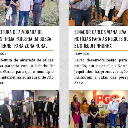
EITURA DE ALVORADA DE
SENADOR CARLOS VIANA LEVA
S FIRMA PARCERIA EM BUSCA
NOTÍCIAS PARA AS REGIÕES N
NTERNET PARA ZONA RURAL
E DO JEQUITINHONHA
2021
13.09.2021
efeitura de Alvorada de Minas
Levar desenvolvimento para
ou parceria com o Estado de
estado, em especial ao Norte
s Gerais para que o município
Jequitinhonha, promover açõe
 internet na zona rural de Alto
melhoram a vidas das pess
u...
dar o...