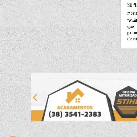
SUPE
17.08.
“Muit
que
gran
de co