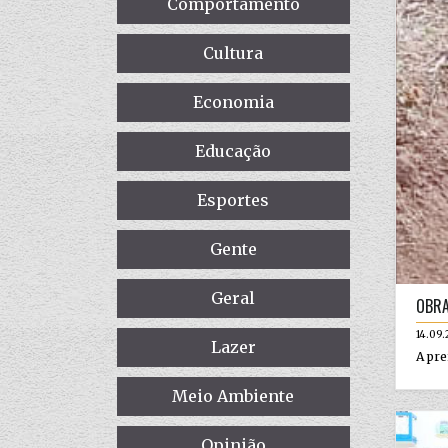
Comportamento
Cultura
Economia
Educação
Esportes
Gente
Geral
OBRA
14.09.
Lazer
A pre
Meio Ambiente
Opinião