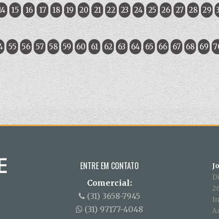
14
15
16
17
18
19
20
21
22
23
24
25
26
27
28
29
4
55
56
57
58
59
60
61
62
63
64
65
66
67
68
69
7
ENTRE EM CONTATO
J
D
Comercial:
26
(31) 3658-7945
In
(31) 97177-4048
A