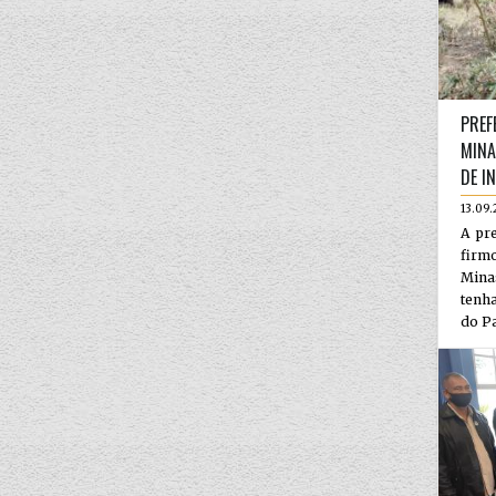
PREF
MINA
DE I
13.09.
A pr
firm
Mina
tenha
do Pa