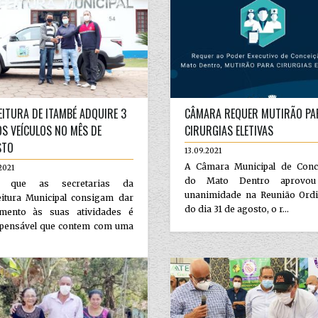
EITURA DE ITAMBÉ ADQUIRE 3
CÂMARA REQUER MUTIRÃO PA
S VEÍCULOS NO MÊS DE
CIRURGIAS ELETIVAS
STO
13.09.2021
A Câmara Municipal de Conc
2021
do Mato Dentro aprovou
a que as secretarias da
unanimidade na Reunião Ordi
eitura Municipal consigam dar
do dia 31 de agosto, o r...
mento às suas atividades é
spensável que contem com uma