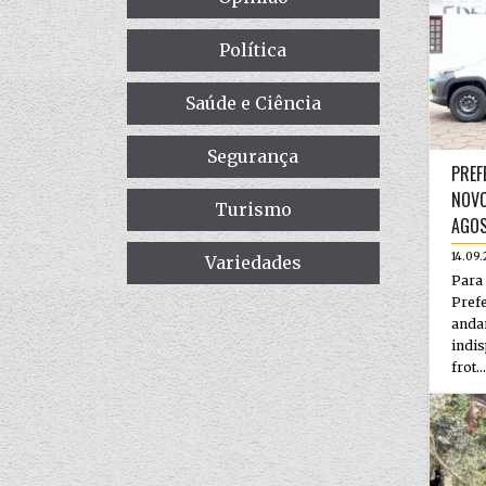
Política
Saúde e Ciência
Segurança
PREF
NOVO
Turismo
AGO
14.09.
Variedades
Par
Pref
anda
indi
frot...