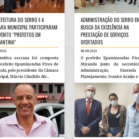
EFEITURA DO SERRO E A
ADMINISTRAÇÃO DO SERRO E
RA MUNICIPAL PARTICIPARAM
BUSCA DA EXCELÊNCIA NA
VENTO “PREFEITOS EM
PRESTAÇÃO DE SERVIÇOS
ANTINA”
OFERTADOS
2021
18.08.2021
mitiva serrana foi composta
O prefeito Epaminondas Pir
prefeito Epaminondas Pires de
Miranda junto da secretár
da, pelo presidente da Câmara
Administração, Fazen
ipal, Márcio Cândido Alv...
Planejamento, Ivanice Araújo e 