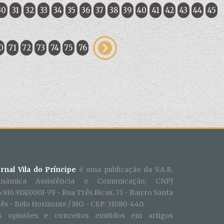
30
31
32
33
34
35
36
37
38
39
40
41
42
43
44
45
0
71
72
73
74
75
76
ornal Vila do Príncipe
é uma publicação da V.A.R.
inãmica Assistência e Comunicação, CNPJ
.916.918/0001-79 - Rua Três Bicas, 71 - Bairro Santa
ês - Belo Horizonte / MG - CEP: 31080-440.
s opiniões e conceitos emitidos em artigos