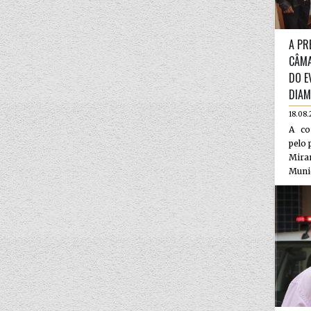
A PR
CÂMA
DO E
DIAM
18.08.
A co
pelo 
Miran
Munic