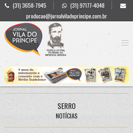
(31) 3658-7945
(31) 97177-4048
producao@jornalviladoprincipe.com.br
SERRO
NOTÍCIAS