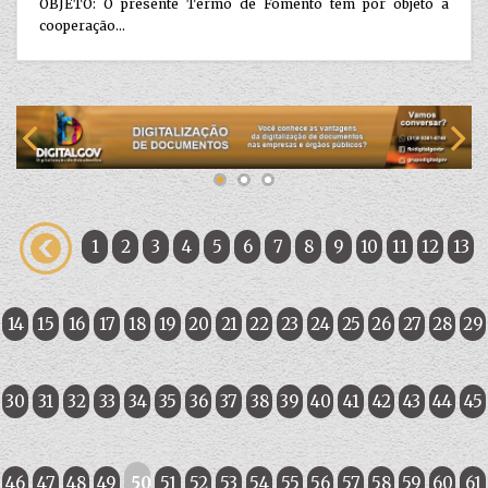
OBJETO: O presente Termo de Fomento tem por objeto a
cooperação...
1
2
3
4
5
6
7
8
9
10
11
12
13
14
15
16
17
18
19
20
21
22
23
24
25
26
27
28
29
30
31
32
33
34
35
36
37
38
39
40
41
42
43
44
45
46
47
48
49
50
51
52
53
54
55
56
57
58
59
60
61