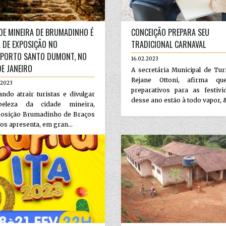
DE MINEIRA DE BRUMADINHO É
CONCEIÇÃO PREPARA SEU
 DE EXPOSIÇÃO NO
TRADICIONAL CARNAVAL
PORTO SANTO DUMONT, NO
16.02.2023
DE JANEIRO
A secretária Municipal de Tu
Rejane Ottoni, afirma q
.2023
preparativos para as festivi
ndo atrair turistas e divulgar
desse ano estão à todo vapor, &
eleza da cidade mineira,
posição Brumadinho de Braços
os apresenta, em gran...