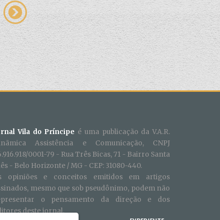
ornal Vila do Príncipe
é uma publicação da V.A.R.
inãmica Assistência e Comunicação, CNPJ
.916.918/0001-79 - Rua Três Bicas, 71 - Bairro Santa
ês - Belo Horizonte / MG - CEP: 31080-440.
s opiniões e conceitos emitidos em artigos
ssinados, mesmo que sob pseudônimo, podem não
epresentar o pensamento da direção e dos
itores deste jornal.