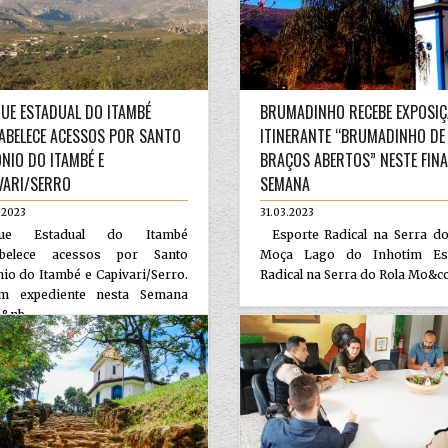
UE ESTADUAL DO ITAMBÉ
BRUMADINHO RECEBE EXPOSI
ABELECE ACESSOS POR SANTO
ITINERANTE “BRUMADINHO DE
NIO DO ITAMBÉ E
BRAÇOS ABERTOS” NESTE FINA
VARI/SERRO
SEMANA
.2023
31.03.2023
que Estadual do Itambé
Esporte Radical na Serra do
abelece acessos por Santo
Moça Lago do Inhotim Es
io do Itambé e Capivari/Serro.
Radical na Serra do Rola Mo&cce
m expediente nesta Semana
&nb...