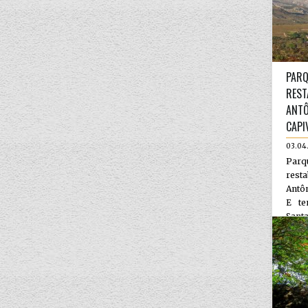
PARQ
REST
ANTÔ
CAPI
03.04
Par
rest
Antôn
E te
Santa