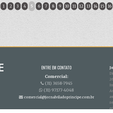
1
2
3
4
5
6
7
8
9
10
11
12
13
14
15
16
ENTRE EM CONTATO
J
D
Comercial:
26
(31) 3658-7945
In
(31) 97177-4048
A
a
comercial@jornalviladoprincipe.com.br
r
ed