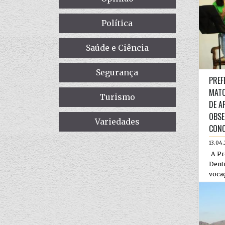
Política
Saúde e Ciência
Segurança
PREF
MATO
Turismo
DE A
OBSE
Variedades
CONC
13.04
A Pr
Dent
voca
por...