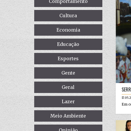
Comportamento
Cultura
Economia
Educação
Esportes
Gente
Geral
SERR
17.05.
Lazer
Em co
Meio Ambiente
Opinião