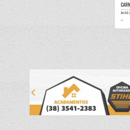
CARN
16.02.
...