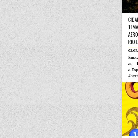
CIDA
TEMA
AERO
RIO 
02.03
Busca
as b
a Ex
Abert