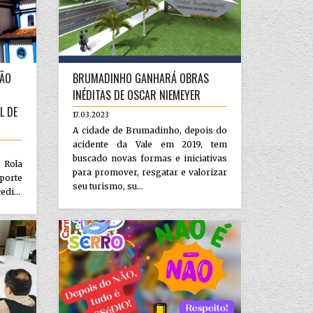
ÇÃO
BRUMADINHO GANHARÁ OBRAS
INÉDITAS DE OSCAR NIEMEYER
L DE
17.03.2023
A cidade de Brumadinho, depois do
acidente da Vale em 2019, tem
buscado novas formas e iniciativas
 Rola
para promover, resgatar e valorizar
porte
seu turismo, su...
di...