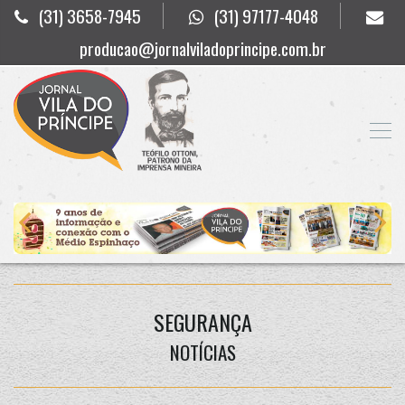
(31) 3658-7945
(31) 97177-4048
producao@jornalviladoprincipe.com.br
SEGURANÇA
NOTÍCIAS