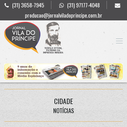
(31) 3658-7945
(31) 97177-4048
producao@jornalviladoprincipe.com.br
CIDADE
NOTÍCIAS