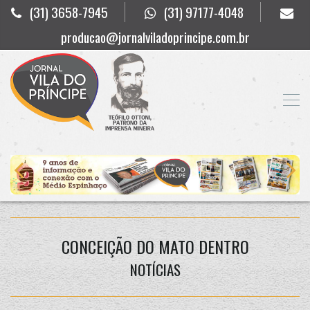
(31) 3658-7945
(31) 97177-4048
producao@jornalviladoprincipe.com.br
CONCEIÇÃO DO MATO DENTRO
NOTÍCIAS