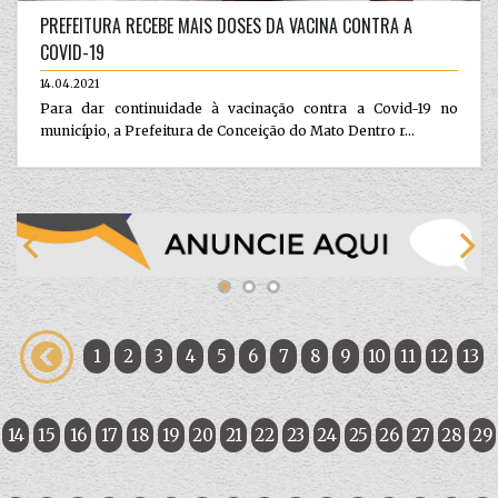
PREFEITURA RECEBE MAIS DOSES DA VACINA CONTRA A
COVID-19
14.04.2021
Para dar continuidade à vacinação contra a Covid-19 no
município, a Prefeitura de Conceição do Mato Dentro r...
1
2
3
4
5
6
7
8
9
10
11
12
13
14
15
16
17
18
19
20
21
22
23
24
25
26
27
28
29