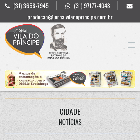
(31) 3658-7945
(31) 97177-4048
producao@jornalviladoprincipe.com.br
CIDADE
NOTÍCIAS