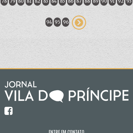
78
79
80
81
82
83
84
85
86
87
88
89
90
91
92
93
94
95
96
ENTRE EM CONTATO