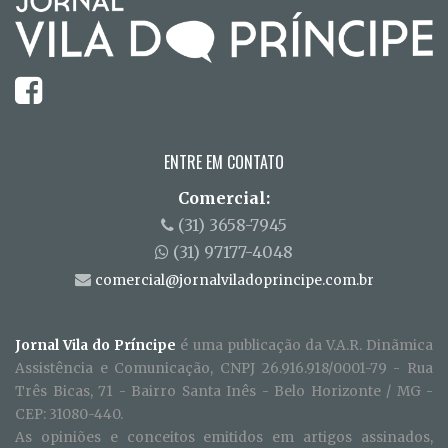
ENTRE EM CONTATO
Comercial:
(31) 3658-7945
(31) 97177-4048
comercial@jornalviladoprincipe.com.br
Jornal Vila do Príncipe
é uma publicação da V.A.R. Dinãmica
Assistência e Comunicação, CNPJ 26.916.918/0001-79 - Rua
Três Bicas, 71 - Bairro Santa Inês - Belo Horizonte / MG -
CEP: 31080-440.
As opiniões e conceitos emitidos em artigos assinados,