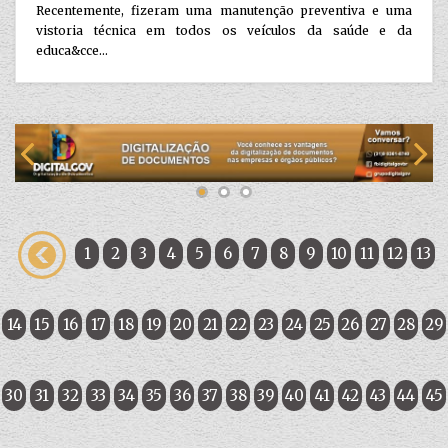
Recentemente, fizeram uma manutenção preventiva e uma
vistoria técnica em todos os veículos da saúde e da
educa&cce...
1
2
3
4
5
6
7
8
9
10
11
12
13
14
15
16
17
18
19
20
21
22
23
24
25
26
27
28
29
30
31
32
33
34
35
36
37
38
39
40
41
42
43
44
45