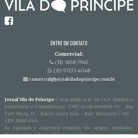
ENTRE EM CONTATO
Comercial:
(31) 3658-7945
(31) 97177-4048
comercial@jornalviladoprincipe.com.br
Jornal Vila do Príncipe
é uma publicação da V.A.R. Dinãmica
Assistência e Comunicação, CNPJ 26.916.918/0001-79 - Rua
Três Bicas, 71 - Bairro Santa Inês - Belo Horizonte / MG -
CEP: 31080-440.
As opiniões e conceitos emitidos em artigos assinados,
mesmo que sob pseudônimo, podem não representar o