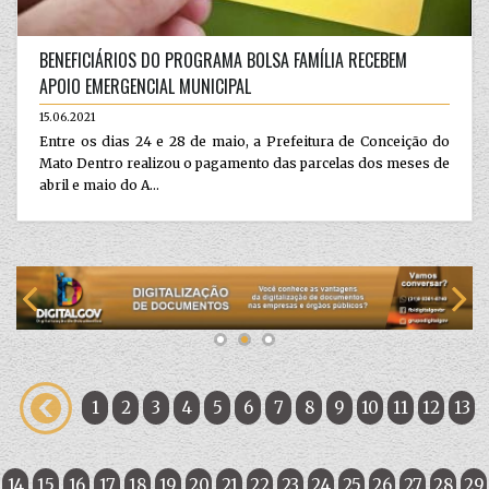
BENEFICIÁRIOS DO PROGRAMA BOLSA FAMÍLIA RECEBEM
APOIO EMERGENCIAL MUNICIPAL
15.06.2021
Entre os dias 24 e 28 de maio, a Prefeitura de Conceição do
Mato Dentro realizou o pagamento das parcelas dos meses de
abril e maio do A...
1
2
3
4
5
6
7
8
9
10
11
12
13
14
15
16
17
18
19
20
21
22
23
24
25
26
27
28
29