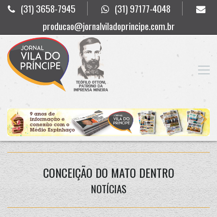
(31) 3658-7945
(31) 97177-4048
producao@jornalviladoprincipe.com.br
CONCEIÇÃO DO MATO DENTRO
NOTÍCIAS