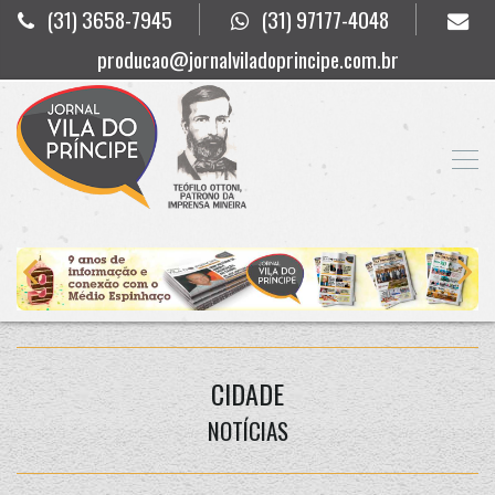
(31) 3658-7945
(31) 97177-4048
producao@jornalviladoprincipe.com.br
CIDADE
NOTÍCIAS