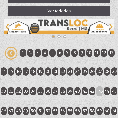
Variedades
1
2
3
4
5
6
7
8
9
10
11
12
13
14
15
16
17
18
19
20
21
22
23
24
25
26
27
28
29
30
31
32
33
34
35
36
37
38
39
40
41
42
43
44
45
46
47
48
49
50
51
52
53
54
55
56
57
58
59
60
61