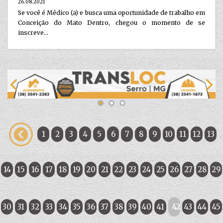
26.08.2021
Se você é Médico (a) e busca uma oportunidade de trabalho em
Conceição do Mato Dentro, chegou o momento de se
inscreve...
1
2
3
4
5
6
7
8
9
10
11
12
13
14
15
16
17
18
19
20
21
22
23
24
25
26
27
28
29
30
31
32
33
34
35
36
37
38
39
40
41
42
43
44
45