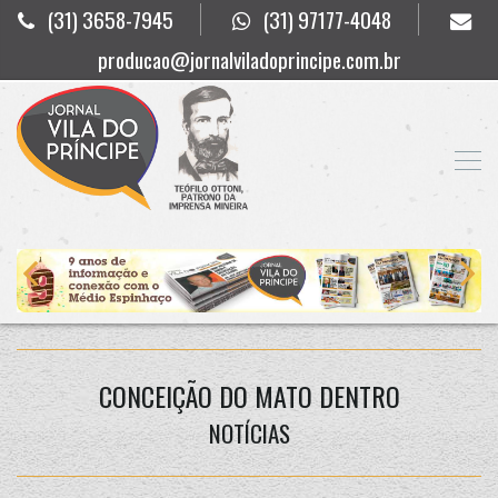
(31) 3658-7945
(31) 97177-4048
producao@jornalviladoprincipe.com.br
CONCEIÇÃO DO MATO DENTRO
NOTÍCIAS