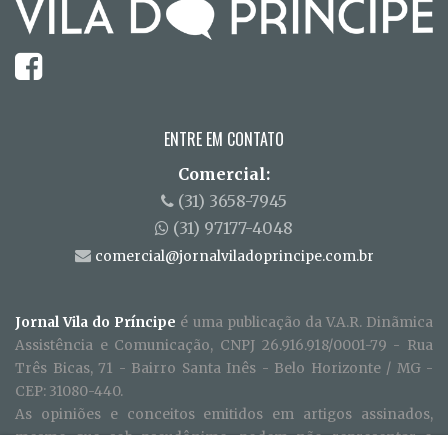
ENTRE EM CONTATO
Comercial:
(31) 3658-7945
(31) 97177-4048
comercial@jornalviladoprincipe.com.br
Jornal Vila do Príncipe
é uma publicação da V.A.R. Dinãmica
Assistência e Comunicação, CNPJ 26.916.918/0001-79 - Rua
Três Bicas, 71 - Bairro Santa Inês - Belo Horizonte / MG -
CEP: 31080-440.
As opiniões e conceitos emitidos em artigos assinados,
mesmo que sob pseudônimo, podem não representar o