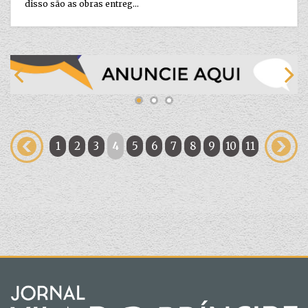
disso são as obras entreg...
1
2
3
4
5
6
7
8
9
10
11