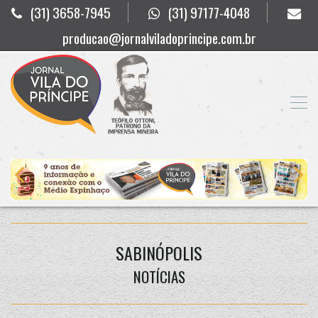
(31) 3658-7945
(31) 97177-4048
producao@jornalviladoprincipe.com.br
SABINÓPOLIS
NOTÍCIAS