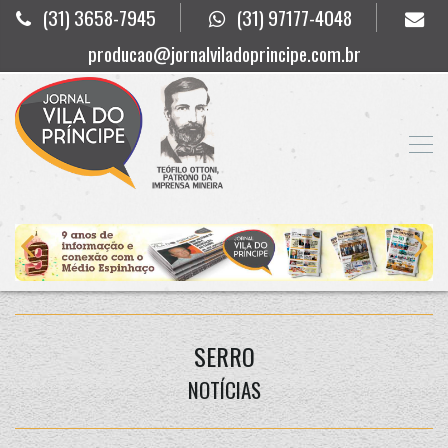
(31) 3658-7945
(31) 97177-4048
producao@jornalviladoprincipe.com.br
SERRO
NOTÍCIAS